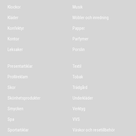
Klockor
Musik
Kläder
Möbler och inredning
Konfektyr
Papper
Kontor
Parfymer
Leksaker
Porslin
Presentartiklar
Textil
Profilreklam
Tobak
Skor
Trädgård
Skönhetsprodukter
Underkläder
Smycken
Verktyg
Spa
VVS
Sportartiklar
Väskor och resetillbehör