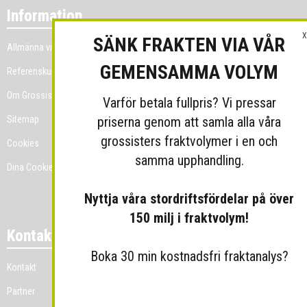
Information
X
SÄNK FRAKTEN VIA VÅR
Allmänna villkor
GEMENSAMMA VOLYM
Referenskunder
Om Grossist.se
Varför betala fullpris? Vi pressar
priserna genom att samla alla våra
Sitemap
grossisters fraktvolymer i en och
Cookies
samma upphandling.
Dina Cookie-prefenser
Nyttja våra stordriftsfördelar på över
150 milj i fraktvolym!
Kontakt
Boka 30 min kostnadsfri fraktanalys?
Kontakt
Partner