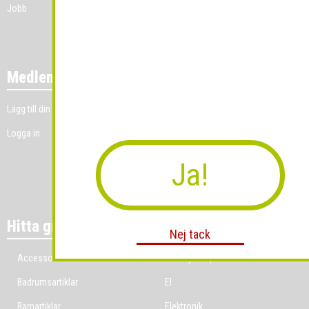
Jobb
Medlemmar
Lägg till din grossistverksamhet
Logga in
Ja!
Hitta grossist per bransch
Nej tack
Accessoarer
Ekologiska produkter
Badrumsartiklar
El
Barnartiklar
Elektronik