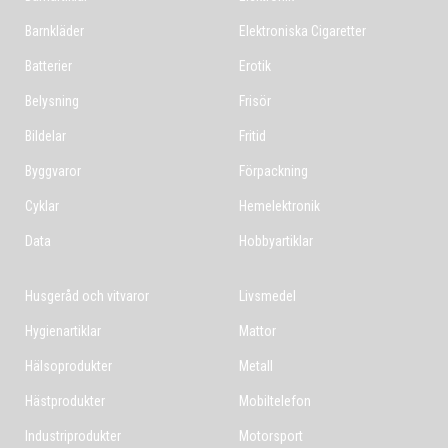
Barnkläder
Elektroniska Cigaretter
Batterier
Erotik
Belysning
Frisör
Bildelar
Fritid
Byggvaror
Förpackning
Cyklar
Hemelektronik
Data
Hobbyartiklar
Husgeråd och vitvaror
Livsmedel
Hygienartiklar
Mattor
Hälsoprodukter
Metall
Hästprodukter
Mobiltelefon
Industriprodukter
Motorsport