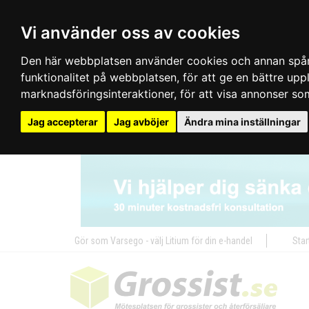
Vi använder oss av cookies
Den här webbplatsen använder cookies och annan spårn
funktionalitet på webbplatsen
,
för att ge en bättre up
marknadsföringsinteraktioner
,
för att visa annonser so
Jag accepterar
Jag avböjer
Ändra mina inställningar
Gör som Varsego - välj Litium för din e-handel
Star