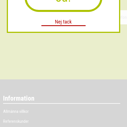
Nej tack
Information
Allmänna villkor
Referenskunder