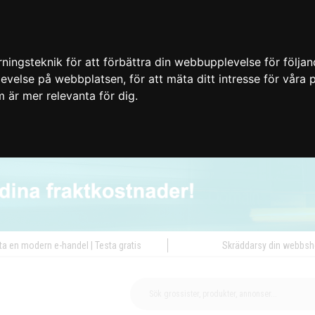
ingsteknik för att förbättra din webbupplevelse för följa
plevelse på webbplatsen
,
för att mäta ditt intresse för våra
m är mer relevanta för dig
.
ta en modern e-handel | Testa gratis
Skräddarsy din webbs