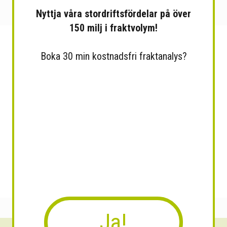
Nyttja våra stordriftsfördelar på över
150 milj i fraktvolym!
Boka 30 min kostnadsfri fraktanalys?
Ja!