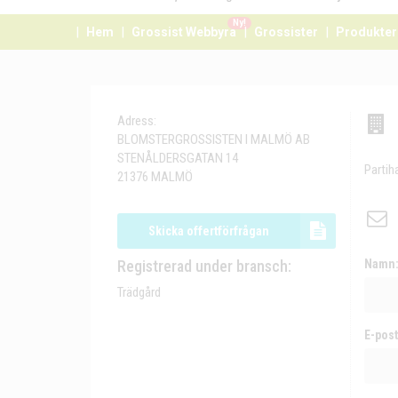
Ny!
Hem
Grossist Webbyrå
Grossister
Produkter
Adress:
BLOMSTERGROSSISTEN I MALMÖ AB
STENÅLDERSGATAN 14
Partih
21376 MALMÖ
Skicka offertförfrågan
Registrerad under bransch:
Namn
Trädgård
E-post