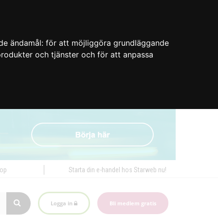
nde ändamål:
för att möjliggöra grundläggande
 produkter och tjänster och för att anpassa
hop
Starta din e-handel hos Starweb nu!
Logga in
Bli medlem gratis