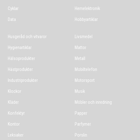
Cyklar
Hemelektronik
Data
Hobbyartiklar
Husgeråd och vitvaror
Livsmedel
Hygienartiklar
Mattor
Hälsoprodukter
Metall
Hästprodukter
Mobiltelefon
Industriprodukter
Motorsport
Klockor
Musik
Kläder
Möbler och inredning
Konfektyr
Papper
Kontor
Parfymer
Leksaker
Porslin