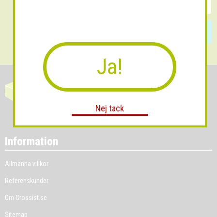
Skicka
Ja!
Nej tack
Information
Allmänna villkor
Referenskunder
Om Grossist.se
Sitemap