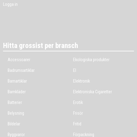
Logga in
Hitta grossist per bransch
Accessoarer
Ekologiska produkter
Badrumsartiklar
El
Barnartiklar
Elektronik
Barnkläder
Elektroniska Cigaretter
Batterier
Erotik
Belysning
Frisör
Bildelar
Fritid
Byggvaror
Förpackning