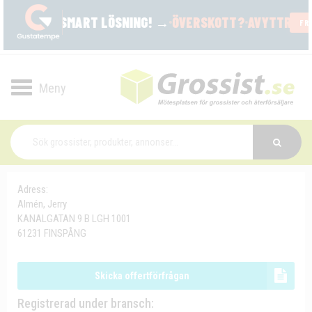
Toggle
navigation
Adress:
Almén, Jerry
KANALGATAN 9 B LGH 1001
61231 FINSPÅNG
Skicka offertförfrågan
Registrerad under bransch: