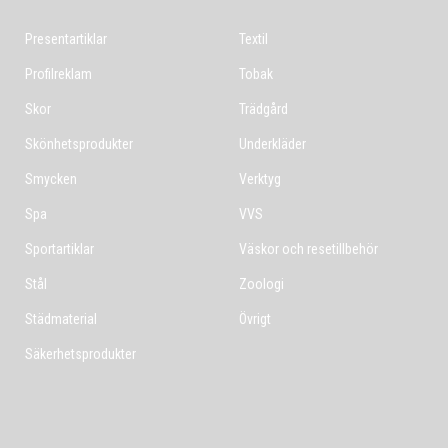
Presentartiklar
Textil
Profilreklam
Tobak
Skor
Trädgård
Skönhetsprodukter
Underkläder
Smycken
Verktyg
Spa
VVS
Sportartiklar
Väskor och resetillbehör
Stål
Zoologi
Städmaterial
Övrigt
Säkerhetsprodukter