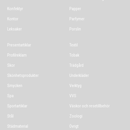
Konfektyr
Papper
Kontor
Parfymer
Leksaker
Porslin
Presentartiklar
Textil
Profilreklam
Tobak
Skor
Trädgård
Skönhetsprodukter
Underkläder
Smycken
Verktyg
Spa
VVS
Sportartiklar
Väskor och resetillbehör
Stål
Zoologi
Städmaterial
Övrigt