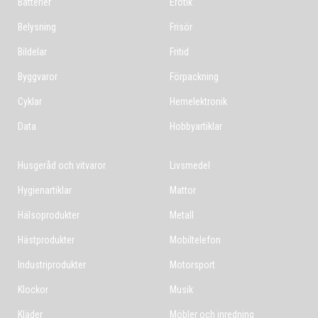
Batterier
Erotik
Belysning
Frisör
Bildelar
Fritid
Byggvaror
Förpackning
Cyklar
Hemelektronik
Data
Hobbyartiklar
Husgeråd och vitvaror
Livsmedel
Hygienartiklar
Mattor
Hälsoprodukter
Metall
Hästprodukter
Mobiltelefon
Industriprodukter
Motorsport
Klockor
Musik
Kläder
Möbler och inredning