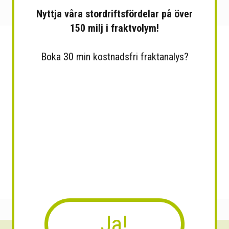
Nyttja våra stordriftsfördelar på över
150 milj i fraktvolym!
Boka 30 min kostnadsfri fraktanalys?
Ja!