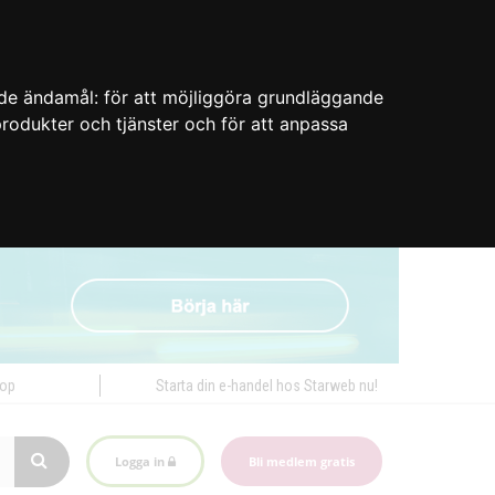
nde ändamål:
för att möjliggöra grundläggande
 produkter och tjänster och för att anpassa
hop
Starta din e-handel hos Starweb nu!
Logga in
Bli medlem gratis