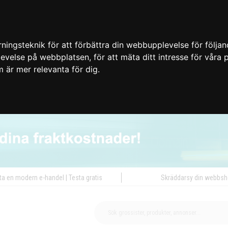
ingsteknik för att förbättra din webbupplevelse för följa
plevelse på webbplatsen
,
för att mäta ditt intresse för våra
m är mer relevanta för dig
.
ta en modern e-handel | Testa gratis
Skräddarsy din webbs