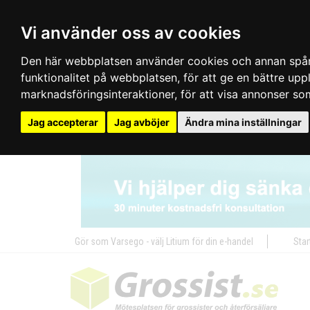
Vi använder oss av cookies
Den här webbplatsen använder cookies och annan spårn
funktionalitet på webbplatsen
,
för att ge en bättre up
marknadsföringsinteraktioner
,
för att visa annonser so
Jag accepterar
Jag avböjer
Ändra mina inställningar
Gör som Varsego - välj Litium för din e-handel
Star