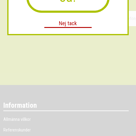
Nej tack
Information
Allmänna villkor
Referenskunder