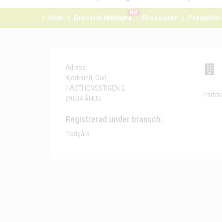
Ny!
Hem
Grossist Webbyrå
Grossister
Produkter
Adress:
Björklund, Carl
HÄSTHOVSSTIGEN 2
Partih
29634 ÅHUS
Registrerad under bransch:
Trädgård