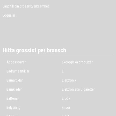
Lägg till din grossistverksamhet
Logga in
Hitta grossist per bransch
Accessoarer
Ekologiska produkter
Badrumsartiklar
El
Barnartiklar
Elektronik
Barnkläder
Elektroniska Cigaretter
Batterier
Erotik
Belysning
Frisör