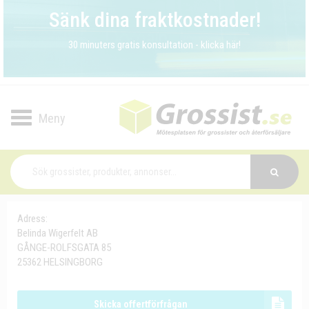
Sänk dina fraktkostnader!
30 minuters gratis konsultation - klicka här!
Toggle
navigation
Adress:
Belinda Wigerfelt AB
GÅNGE-ROLFSGATA 85
25362 HELSINGBORG
Skicka offertförfrågan