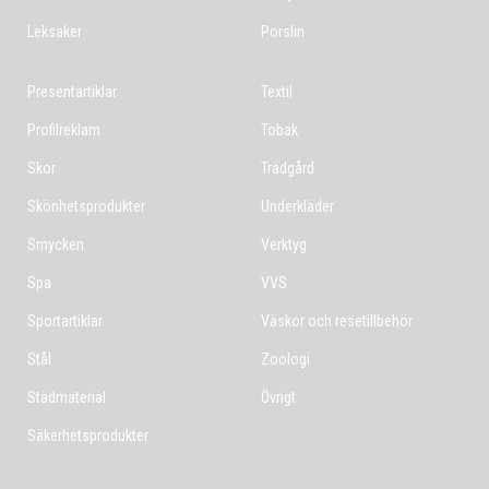
Leksaker
Porslin
Presentartiklar
Textil
Profilreklam
Tobak
Skor
Trädgård
Skönhetsprodukter
Underkläder
Smycken
Verktyg
Spa
VVS
Sportartiklar
Väskor och resetillbehör
Stål
Zoologi
Städmaterial
Övrigt
Säkerhetsprodukter