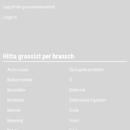
Lägg till din grossistverksamhet
Logga in
Hitta grossist per bransch
Accessoarer
Ekologiska produkter
Badrumsartiklar
El
Barnartiklar
Elektronik
Barnkläder
Elektroniska Cigaretter
Batterier
Erotik
Belysning
Frisör