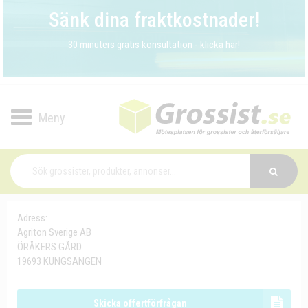
Sänk dina fraktkostnader!
30 minuters gratis konsultation - klicka här!
Toggle
navigation
Adress:
Agriton Sverige AB
ÖRÅKERS GÅRD
19693 KUNGSÄNGEN
Skicka offertförfrågan