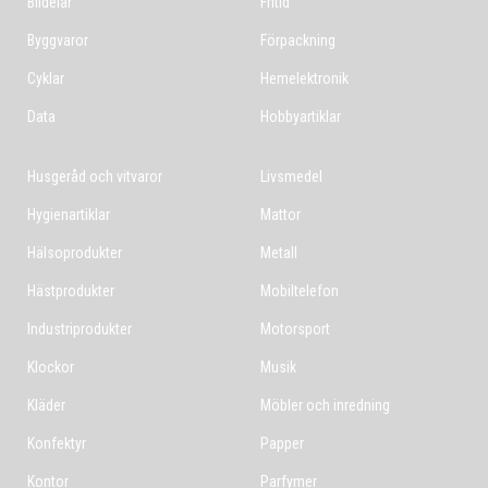
Bildelar
Fritid
Byggvaror
Förpackning
Cyklar
Hemelektronik
Data
Hobbyartiklar
Husgeråd och vitvaror
Livsmedel
Hygienartiklar
Mattor
Hälsoprodukter
Metall
Hästprodukter
Mobiltelefon
Industriprodukter
Motorsport
Klockor
Musik
Kläder
Möbler och inredning
Konfektyr
Papper
Kontor
Parfymer