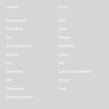
Leksaker
Porslin
Presentartiklar
Textil
Profilreklam
Tobak
Skor
Trädgård
Skönhetsprodukter
Underkläder
Smycken
Verktyg
Spa
VVS
Sportartiklar
Väskor och resetillbehör
Stål
Zoologi
Städmaterial
Övrigt
Säkerhetsprodukter