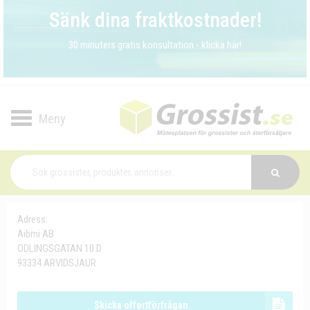
Sänk dina fraktkostnader!
30 minuters gratis konsultation - klicka här!
Toggle
navigation
Adress:
Aibmi AB
ODLINGSGATAN 10 D
93334 ARVIDSJAUR
Skicka offertförfrågan