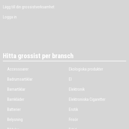
Lägg till din grossistverksamhet
Logga in
Hitta grossist per bransch
Accessoarer
Ekologiska produkter
Badrumsartiklar
El
Barnartiklar
Elektronik
Barnkläder
Elektroniska Cigaretter
Batterier
Erotik
Belysning
Frisör