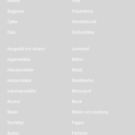
Bildelar
Fritid
Byggvaror
Förpackning
Cyklar
Hemelektronik
Data
Hobbyartiklar
Husgeråd och vitvaror
Livsmedel
Hygienartiklar
Mattor
Hälsoprodukter
Metall
Hästprodukter
Mobiltelefon
Industriprodukter
Motorsport
Klockor
Musik
Kläder
Möbler och inredning
Konfektyr
Papper
Kontor
Parfymer