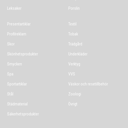
Leksaker
Porslin
Presentartiklar
Textil
Profilreklam
Tobak
Skor
Trädgård
Skönhetsprodukter
Underkläder
Smycken
Verktyg
Spa
VVS
Sportartiklar
Väskor och resetillbehör
Stål
Zoologi
Städmaterial
Övrigt
Säkerhetsprodukter