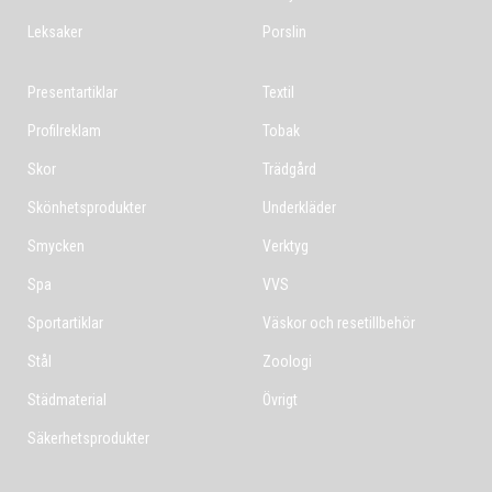
Leksaker
Porslin
Presentartiklar
Textil
Profilreklam
Tobak
Skor
Trädgård
Skönhetsprodukter
Underkläder
Smycken
Verktyg
Spa
VVS
Sportartiklar
Väskor och resetillbehör
Stål
Zoologi
Städmaterial
Övrigt
Säkerhetsprodukter