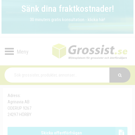
Sänk dina fraktkostnader!
30 minuters gratis konsultation - klicka här!
Toggle
navigation
Adress:
Agrinavia AB
ODERUP 9267
24297 HÖRBY
Skicka offertförfrågan