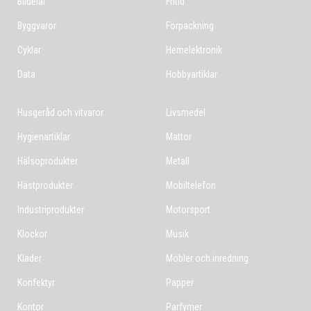
Bildelar
Fritid
Byggvaror
Förpackning
Cyklar
Hemelektronik
Data
Hobbyartiklar
Husgeråd och vitvaror
Livsmedel
Hygienartiklar
Mattor
Hälsoprodukter
Metall
Hästprodukter
Mobiltelefon
Industriprodukter
Motorsport
Klockor
Musik
Kläder
Möbler och inredning
Konfektyr
Papper
Kontor
Parfymer