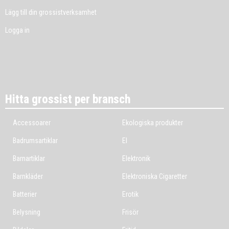
Lägg till din grossistverksamhet
Logga in
Hitta grossist per bransch
Accessoarer
Ekologiska produkter
Badrumsartiklar
El
Barnartiklar
Elektronik
Barnkläder
Elektroniska Cigaretter
Batterier
Erotik
Belysning
Frisör