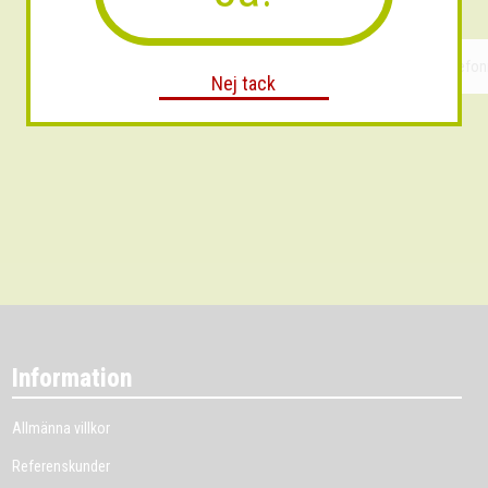
Nej tack
Information
Allmänna villkor
Referenskunder