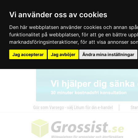
Vi använder oss av cookies
Den här webbplatsen använder cookies och annan spårn
funktionalitet på webbplatsen
,
för att ge en bättre up
marknadsföringsinteraktioner
,
för att visa annonser so
Jag accepterar
Jag avböjer
Ändra mina inställningar
Gör som Varsego - välj Litium för din e-handel
Star