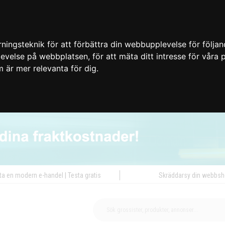
ingsteknik för att förbättra din webbupplevelse för följa
plevelse på webbplatsen
,
för att mäta ditt intresse för våra
m är mer relevanta för dig
.
ta en modern e-handel | Testa gratis
Skräddarsy din webbs