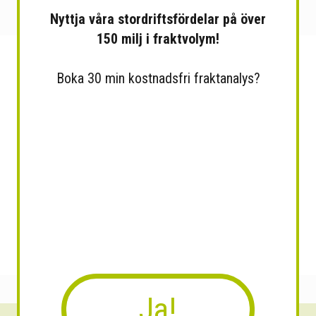
Nyttja våra stordriftsfördelar på över
150 milj i fraktvolym!
Boka 30 min kostnadsfri fraktanalys?
Ja!