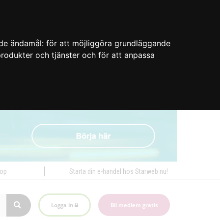
nde ändamål:
för att möjliggöra grundläggande
 produkter och tjänster och för att anpassa
hop
Starta din e-handel hos Starweb nu!
Logga in
Bli medlem gratis