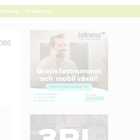
förmåner
Kontakta oss
ORG