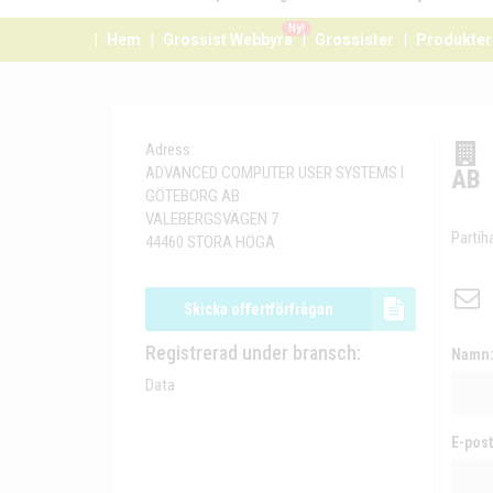
Ny!
Hem
Grossist Webbyrå
Grossister
Produkter
Adress:
ADVANCED COMPUTER USER SYSTEMS I
AB
GÖTEBORG AB
VALEBERGSVÄGEN 7
Partih
44460 STORA HÖGA
Skicka offertförfrågan
Registrerad under bransch:
Namn
Data
E-post