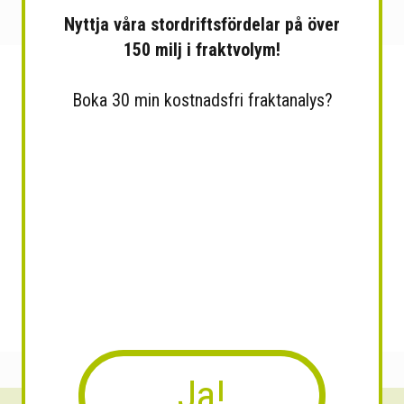
Nyttja våra stordriftsfördelar på över
150 milj i fraktvolym!
Boka 30 min kostnadsfri fraktanalys?
Ja!