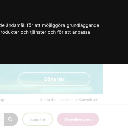
nde ändamål:
för att möjliggöra grundläggande
 produkter och tjänster och för att anpassa
hop
Starta din e-handel hos Starweb nu!
Logga in
Bli medlem gratis