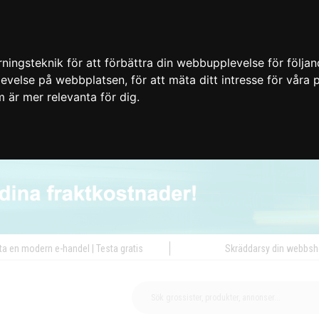
ingsteknik för att förbättra din webbupplevelse för följa
plevelse på webbplatsen
,
för att mäta ditt intresse för våra
m är mer relevanta för dig
.
ta en modern e-handel | Testa gratis
Skräddarsy din webbs