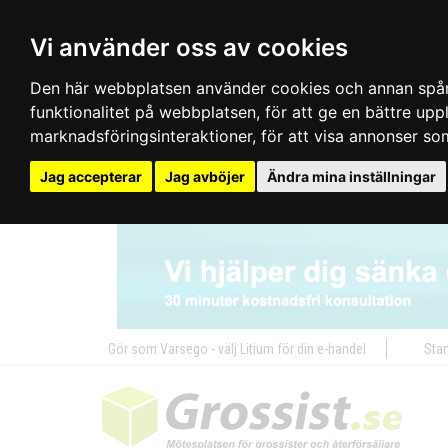
Vi använder oss av cookies
Den här webbplatsen använder cookies och annan spårn
funktionalitet på webbplatsen
,
för att ge en bättre up
marknadsföringsinteraktioner
,
för att visa annonser so
Jag accepterar
Jag avböjer
Ändra mina inställningar
Gör som Varsego - välj Litium för din e-handel
Star