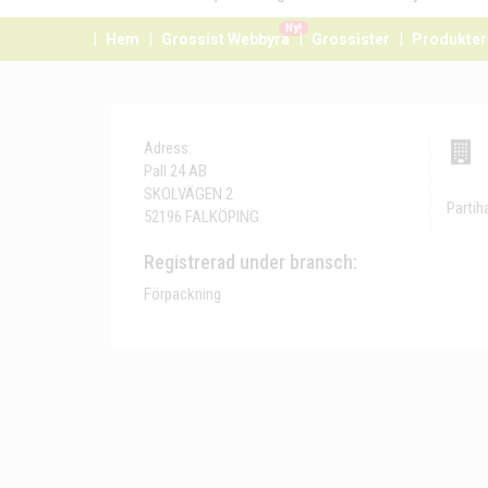
Ny!
Hem
Grossist Webbyrå
Grossister
Produkter
Adress:
Pall 24 AB
SKOLVÄGEN 2
Partih
52196 FALKÖPING
Registrerad under bransch:
Förpackning