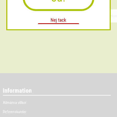
Nej tack
Information
Allmänna villkor
Referenskunder