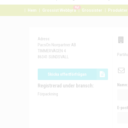
Ny!
Hem
Grossist Webbyrå
Grossister
Produkter
Adress:
PacsOn Norrpartner AB
TIMMERVÄGEN 4
Partih
86341 SUNDSVALL
Skicka offertförfrågan
Registrerad under bransch:
Namn
Förpackning
E-post