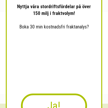
Nyttja våra stordriftsfördelar på över
150 milj i fraktvolym!
Boka 30 min kostnadsfri fraktanalys?
Ja!