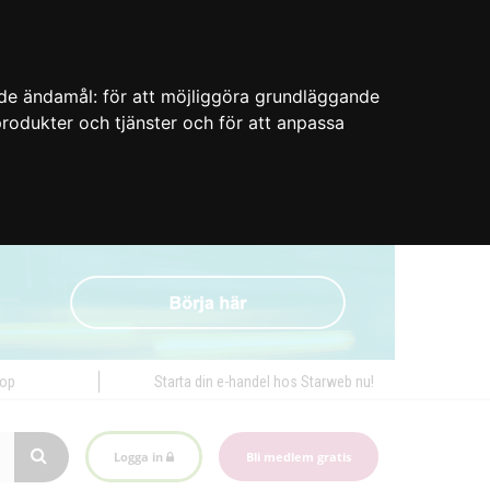
nde ändamål:
för att möjliggöra grundläggande
 produkter och tjänster och för att anpassa
hop
Starta din e-handel hos Starweb nu!
Logga in
Bli medlem gratis