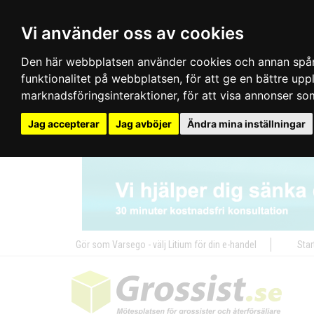
Vi använder oss av cookies
Den här webbplatsen använder cookies och annan spårn
funktionalitet på webbplatsen
,
för att ge en bättre up
marknadsföringsinteraktioner
,
för att visa annonser so
Jag accepterar
Jag avböjer
Ändra mina inställningar
Gör som Varsego - välj Litium för din e-handel
Star