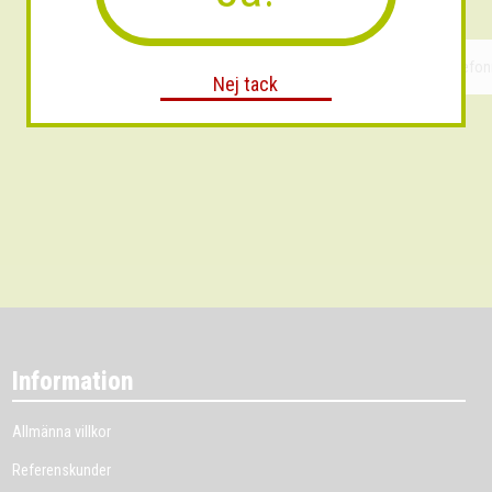
Nej tack
Information
Allmänna villkor
Referenskunder