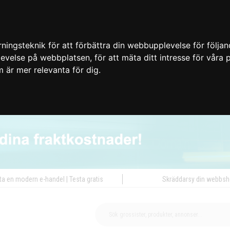
ingsteknik för att förbättra din webbupplevelse för följa
plevelse på webbplatsen
,
för att mäta ditt intresse för våra
m är mer relevanta för dig
.
ta en modern e-handel | Testa gratis
Skräddarsy din webbs