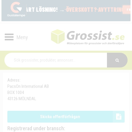
Toggle
navigation
Adress:
PacsOn International AB
BOX 1004
43126 MÖLNDAL
Skicka offertförfrågan
Registrerad under bransch: