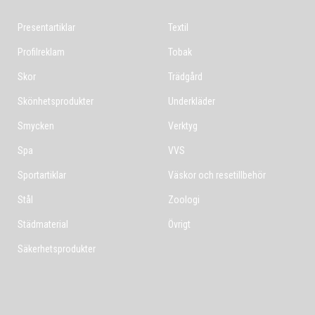
Presentartiklar
Textil
Profilreklam
Tobak
Skor
Trädgård
Skönhetsprodukter
Underkläder
Smycken
Verktyg
Spa
VVS
Sportartiklar
Väskor och resetillbehör
Stål
Zoologi
Städmaterial
Övrigt
Säkerhetsprodukter