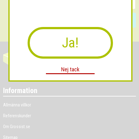
Skicka
Ja!
Nej tack
Information
Allmänna villkor
Referenskunder
Om Grossist.se
Sitemap