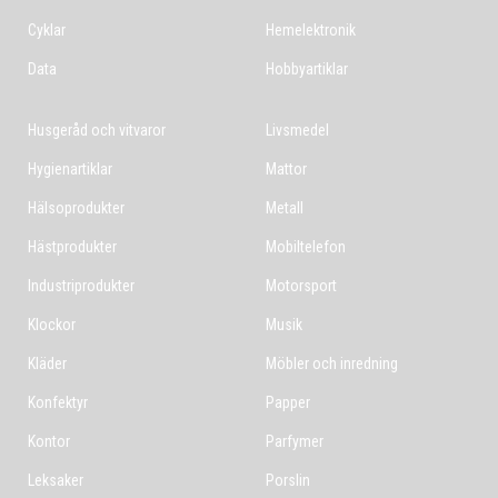
Cyklar
Hemelektronik
Data
Hobbyartiklar
Husgeråd och vitvaror
Livsmedel
Hygienartiklar
Mattor
Hälsoprodukter
Metall
Hästprodukter
Mobiltelefon
Industriprodukter
Motorsport
Klockor
Musik
Kläder
Möbler och inredning
Konfektyr
Papper
Kontor
Parfymer
Leksaker
Porslin