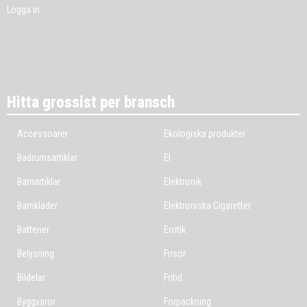
Logga in
Hitta grossist per bransch
Accessoarer
Ekologiska produkter
Badrumsartiklar
El
Barnartiklar
Elektronik
Barnkläder
Elektroniska Cigaretter
Batterier
Erotik
Belysning
Frisör
Bildelar
Fritid
Byggvaror
Förpackning