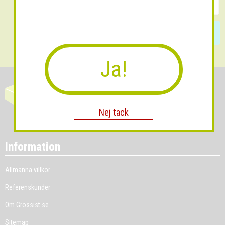
Skicka
Ja!
Nej tack
Information
Allmänna villkor
Referenskunder
Om Grossist.se
Sitemap