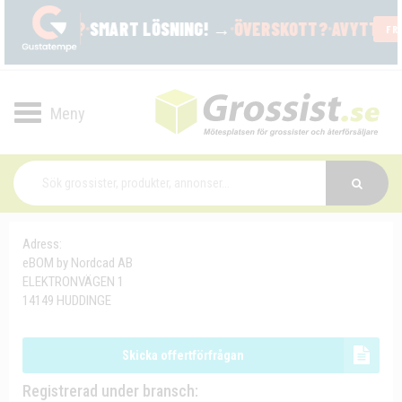
Toggle
navigation
Adress:
eBOM by Nordcad AB
ELEKTRONVÄGEN 1
14149 HUDDINGE
Skicka offertförfrågan
Registrerad under bransch: