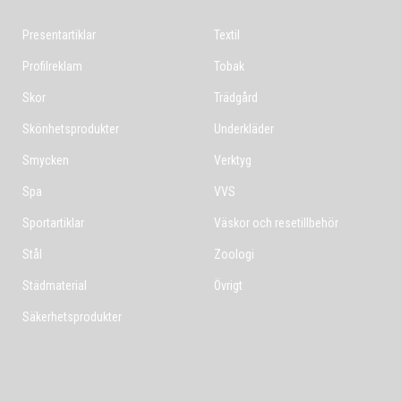
Presentartiklar
Textil
Profilreklam
Tobak
Skor
Trädgård
Skönhetsprodukter
Underkläder
Smycken
Verktyg
Spa
VVS
Sportartiklar
Väskor och resetillbehör
Stål
Zoologi
Städmaterial
Övrigt
Säkerhetsprodukter