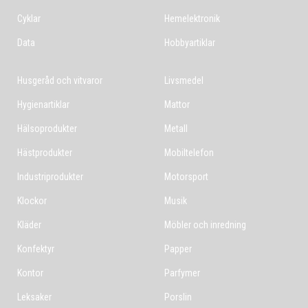
Cyklar
Hemelektronik
Data
Hobbyartiklar
Husgeråd och vitvaror
Livsmedel
Hygienartiklar
Mattor
Hälsoprodukter
Metall
Hästprodukter
Mobiltelefon
Industriprodukter
Motorsport
Klockor
Musik
Kläder
Möbler och inredning
Konfektyr
Papper
Kontor
Parfymer
Leksaker
Porslin