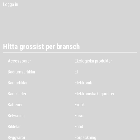
Logga in
Hitta grossist per bransch
Accessoarer
Ekologiska produkter
Badrumsartiklar
El
Barnartiklar
Elektronik
Barnkläder
Elektroniska Cigaretter
Batterier
Erotik
Belysning
Frisör
Bildelar
Fritid
Byggvaror
Förpackning