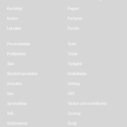
Konfektyr
Papper
Kontor
Parfymer
Leksaker
Porslin
Presentartiklar
Textil
Profilreklam
Tobak
Skor
Trädgård
Skönhetsprodukter
Underkläder
Smycken
Verktyg
Spa
VVS
Sportartiklar
Väskor och resetillbehör
Stål
Zoologi
Städmaterial
Övrigt