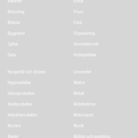
Batterier
Erotik
Belysning
Frisör
Bildelar
Fritid
Byggvaror
Förpackning
Cyklar
Hemelektronik
Data
Hobbyartiklar
Husgeråd och vitvaror
Livsmedel
Hygienartiklar
Mattor
Hälsoprodukter
Metall
Hästprodukter
Mobiltelefon
Industriprodukter
Motorsport
Klockor
Musik
Kläder
Möbler och inredning