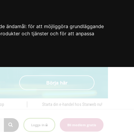
nde ändamål:
för att möjliggöra grundläggande
 produkter och tjänster och för att anpassa
hop
Starta din e-handel hos Starweb nu!
Logga in
Bli medlem gratis