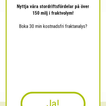
Nyttja våra stordriftsfördelar på över
150 milj i fraktvolym!
Boka 30 min kostnadsfri fraktanalys?
Ja!