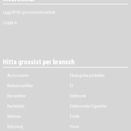
Lägg till din grossistverksamhet
Logga in
Hitta grossist per bransch
Accessoarer
Ekologiska produkter
Badrumsartiklar
El
Barnartiklar
Elektronik
Barnkläder
Elektroniska Cigaretter
Batterier
Erotik
Belysning
Frisör