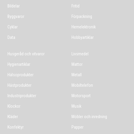
Bildelar
Fritid
Byggvaror
Förpackning
Cyklar
Hemelektronik
Data
Hobbyartiklar
Husgeråd och vitvaror
Livsmedel
Hygienartiklar
Mattor
Hälsoprodukter
Metall
Hästprodukter
Mobiltelefon
Industriprodukter
Motorsport
Klockor
Musik
Kläder
Möbler och inredning
Konfektyr
Papper