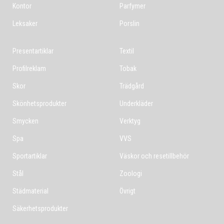
Kontor
Parfymer
Leksaker
Porslin
Presentartiklar
Textil
Profilreklam
Tobak
Skor
Trädgård
Skönhetsprodukter
Underkläder
Smycken
Verktyg
Spa
VVS
Sportartiklar
Väskor och resetillbehör
Stål
Zoologi
Städmaterial
Övrigt
Säkerhetsprodukter