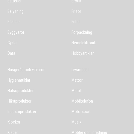
Batterier
Erotik
Belysning
Frisör
Bildelar
Fritid
Byggvaror
Förpackning
Cyklar
Hemelektronik
Data
Hobbyartiklar
Husgeråd och vitvaror
Livsmedel
Hygienartiklar
Mattor
Hälsoprodukter
Metall
Hästprodukter
Mobiltelefon
Industriprodukter
Motorsport
Klockor
Musik
Kläder
Möbler och inredning