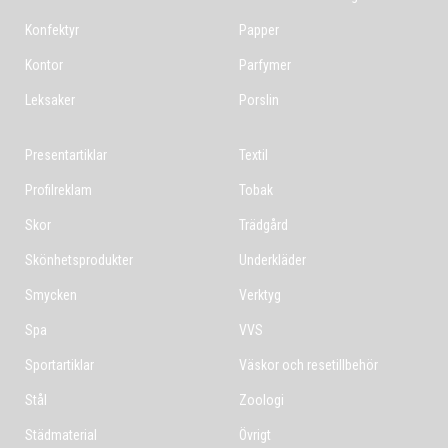
Konfektyr
Papper
Kontor
Parfymer
Leksaker
Porslin
Presentartiklar
Textil
Profilreklam
Tobak
Skor
Trädgård
Skönhetsprodukter
Underkläder
Smycken
Verktyg
Spa
VVS
Sportartiklar
Väskor och resetillbehör
Stål
Zoologi
Städmaterial
Övrigt