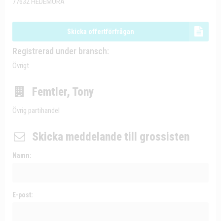
77632 HEDEMORA
Skicka offertförfrågan
Registrerad under bransch:
Övrigt
Femtler, Tony
Övrig partihandel
Skicka meddelande till grossisten
Namn:
E-post: