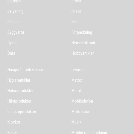
Batterier
Erotik
Belysning
Frisör
Bildelar
Fritid
Byggvaror
Förpackning
Cyklar
Hemelektronik
Data
Hobbyartiklar
Husgeråd och vitvaror
Livsmedel
Hygienartiklar
Mattor
Hälsoprodukter
Metall
Hästprodukter
Mobiltelefon
Industriprodukter
Motorsport
Klockor
Musik
Kläder
Möbler och inredning