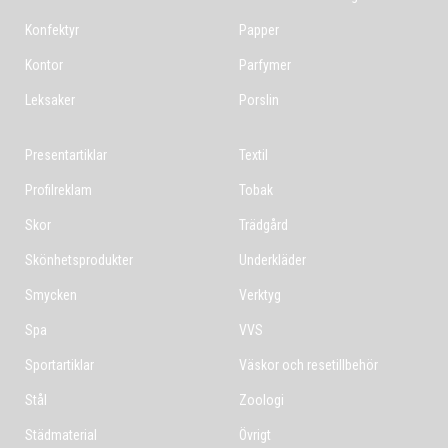
Konfektyr
Papper
Kontor
Parfymer
Leksaker
Porslin
Presentartiklar
Textil
Profilreklam
Tobak
Skor
Trädgård
Skönhetsprodukter
Underkläder
Smycken
Verktyg
Spa
VVS
Sportartiklar
Väskor och resetillbehör
Stål
Zoologi
Städmaterial
Övrigt