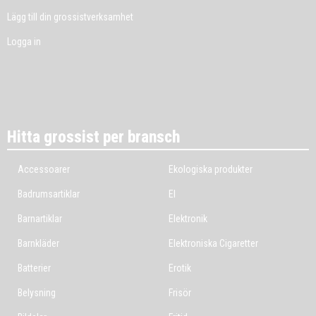
Lägg till din grossistverksamhet
Logga in
Hitta grossist per bransch
Accessoarer
Ekologiska produkter
Badrumsartiklar
El
Barnartiklar
Elektronik
Barnkläder
Elektroniska Cigaretter
Batterier
Erotik
Belysning
Frisör