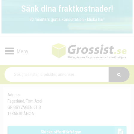
Sänk dina fraktkostnader!
30 minuters gratis konsultation - klicka här!
Toggle
navigation
Adress:
Fagerlund, Tom Axel
GRIBBYVÄGEN 61 B
16355 SPÅNGA
Skicka offertförfrågan