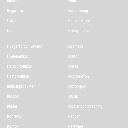
Bildelar
Fritid
Byggvaror
Förpackning
Cyklar
Hemelektronik
Data
Hobbyartiklar
Husgeråd och vitvaror
Livsmedel
Hygienartiklar
Mattor
Hälsoprodukter
Metall
Hästprodukter
Mobiltelefon
Industriprodukter
Motorsport
Klockor
Musik
Kläder
Möbler och inredning
Konfektyr
Papper
Kontor
Parfymer