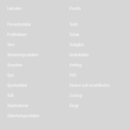
Leksaker
Porslin
Presentartiklar
Textil
Profilreklam
Tobak
Skor
Trädgård
Skönhetsprodukter
Underkläder
Smycken
Verktyg
Spa
VVS
Sportartiklar
Väskor och resetillbehör
Stål
Zoologi
Städmaterial
Övrigt
Säkerhetsprodukter