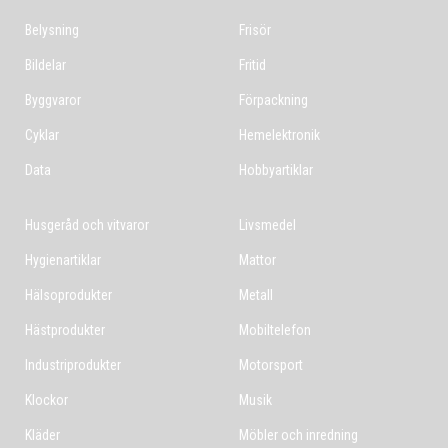
Belysning
Frisör
Bildelar
Fritid
Byggvaror
Förpackning
Cyklar
Hemelektronik
Data
Hobbyartiklar
Husgeråd och vitvaror
Livsmedel
Hygienartiklar
Mattor
Hälsoprodukter
Metall
Hästprodukter
Mobiltelefon
Industriprodukter
Motorsport
Klockor
Musik
Kläder
Möbler och inredning