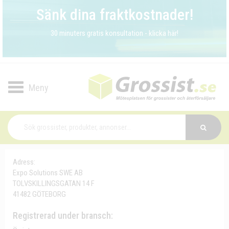
Sänk dina fraktkostnader!
30 minuters gratis konsultation - klicka här!
Toggle
navigation
Adress:
Expo Solutions SWE AB
TOLVSKILLINGSGATAN 14 F
41482 GÖTEBORG
Registrerad under bransch: