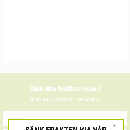
Sänk dina fraktkostnader!
30 minuters kostnadsfri konsultation
X
SÄNK FRAKTEN VIA VÅR