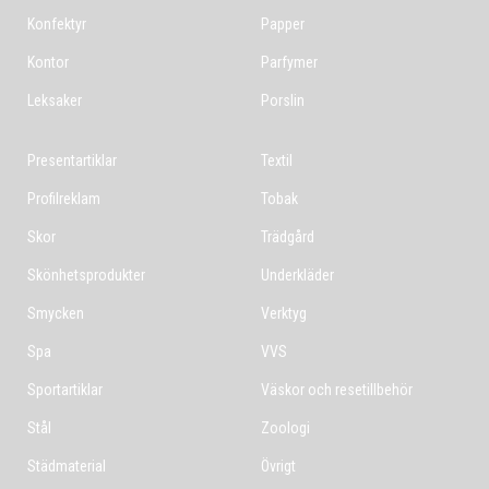
Konfektyr
Papper
Kontor
Parfymer
Leksaker
Porslin
Presentartiklar
Textil
Profilreklam
Tobak
Skor
Trädgård
Skönhetsprodukter
Underkläder
Smycken
Verktyg
Spa
VVS
Sportartiklar
Väskor och resetillbehör
Stål
Zoologi
Städmaterial
Övrigt