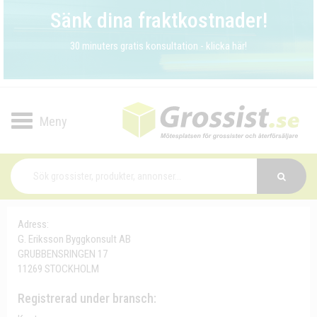
Sänk dina fraktkostnader!
30 minuters gratis konsultation - klicka här!
Toggle
navigation
Adress:
G. Eriksson Byggkonsult AB
GRUBBENSRINGEN 17
11269 STOCKHOLM
Registrerad under bransch: