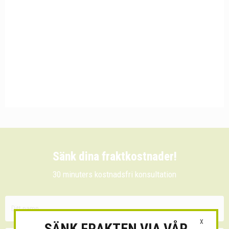
Sänk dina fraktkostnader!
30 minuters kostnadsfri konsultation
X
SÄNK FRAKTEN VIA VÅR