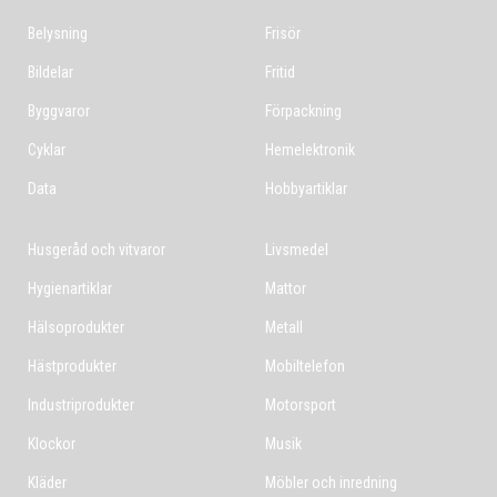
Belysning
Frisör
Bildelar
Fritid
Byggvaror
Förpackning
Cyklar
Hemelektronik
Data
Hobbyartiklar
Husgeråd och vitvaror
Livsmedel
Hygienartiklar
Mattor
Hälsoprodukter
Metall
Hästprodukter
Mobiltelefon
Industriprodukter
Motorsport
Klockor
Musik
Kläder
Möbler och inredning