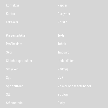
Konfektyr
Papper
Kontor
Parfymer
Leksaker
Porslin
Presentartiklar
Textil
Profilreklam
Tobak
Skor
Trädgård
Skönhetsprodukter
Underkläder
Smycken
Verktyg
Spa
VVS
Sportartiklar
Väskor och resetillbehör
Stål
Zoologi
Städmaterial
Övrigt