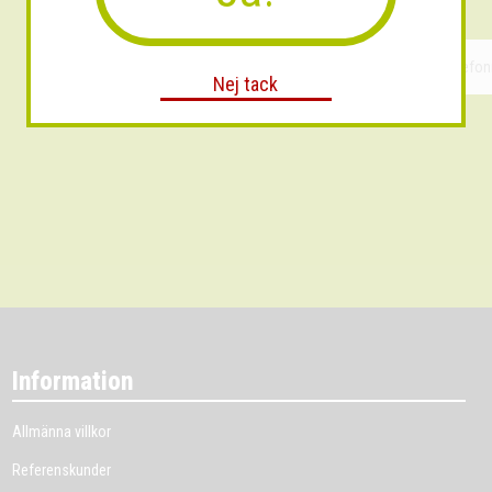
Nej tack
Information
Allmänna villkor
Referenskunder