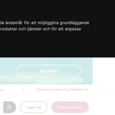
nde ändamål:
för att möjliggöra grundläggande
 produkter och tjänster och för att anpassa
hop
Starta din e-handel hos Starweb nu!
Logga in
Bli medlem gratis