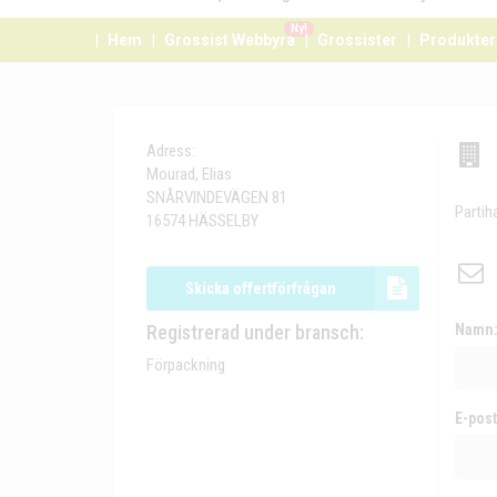
Ny!
Hem
Grossist Webbyrå
Grossister
Produkter
Adress:
Mourad, Elias
SNÅRVINDEVÄGEN 81
Partih
16574 HÄSSELBY
Skicka offertförfrågan
Registrerad under bransch:
Namn
Förpackning
E-post