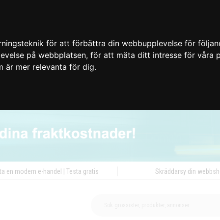
ingsteknik för att förbättra din webbupplevelse för följa
plevelse på webbplatsen
,
för att mäta ditt intresse för våra
m är mer relevanta för dig
.
ta en modern e-handel | Testa gratis
Skräddarsy din webbs