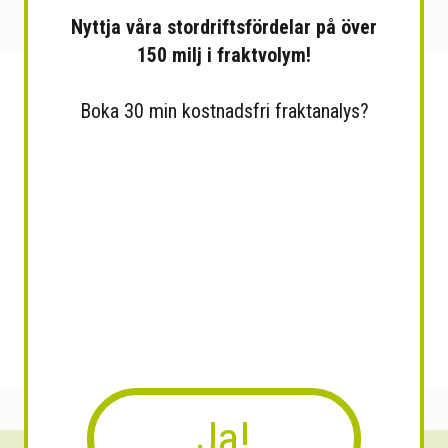
Nyttja våra stordriftsfördelar på över
150 milj i fraktvolym!
Boka 30 min kostnadsfri fraktanalys?
Ja!