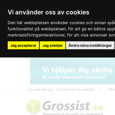
Vi använder oss av cookies
Den här webbplatsen använder cookies och annan spårn
funktionalitet på webbplatsen
,
för att ge en bättre up
marknadsföringsinteraktioner
,
för att visa annonser so
Jag accepterar
Jag avböjer
Ändra mina inställningar
Gör som Varsego - välj Litium för din e-handel
Star