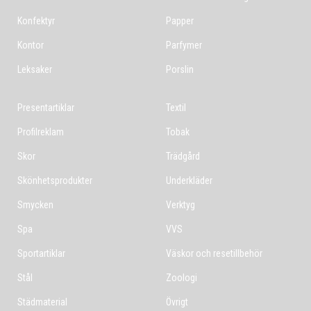
Konfektyr
Papper
Kontor
Parfymer
Leksaker
Porslin
Presentartiklar
Textil
Profilreklam
Tobak
Skor
Trädgård
Skönhetsprodukter
Underkläder
Smycken
Verktyg
Spa
VVS
Sportartiklar
Väskor och resetillbehör
Stål
Zoologi
Städmaterial
Övrigt