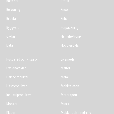
Batterier
Erotik
Belysning
Frisör
Bildelar
Fritid
Byggvaror
Förpackning
Cyklar
Hemelektronik
Data
Hobbyartiklar
Husgeråd och vitvaror
Livsmedel
Hygienartiklar
Mattor
Hälsoprodukter
Metall
Hästprodukter
Mobiltelefon
Industriprodukter
Motorsport
Klockor
Musik
Kläder
Möbler och inredning