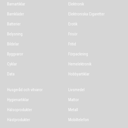
Barnartiklar
Elektronik
Barnkläder
Elektroniska Cigaretter
Batterier
Erotik
Belysning
Frisör
Bildelar
Fritid
Byggvaror
Förpackning
Cyklar
Hemelektronik
Data
Hobbyartiklar
Husgeråd och vitvaror
Livsmedel
Hygienartiklar
Mattor
Hälsoprodukter
Metall
Hästprodukter
Mobiltelefon