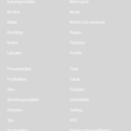
Industriprodukter
Motorsport
Klockor
Musik
Kläder
Möbler och inredning
Konfektyr
Papper
Kontor
Parfymer
Leksaker
Porslin
Presentartiklar
Textil
Profilreklam
Tobak
Skor
Trädgård
Skönhetsprodukter
Underkläder
Smycken
Verktyg
Spa
VVS
Sportartiklar
Väskor och resetillbehör