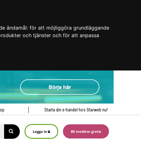
nde ändamål:
för att möjliggöra grundläggande
 produkter och tjänster och för att anpassa
hop
Starta din e-handel hos Starweb nu!
Logga in
Bli medlem gratis