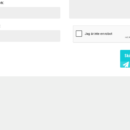
on:
:
Sk
X
SÄNK FRAKTEN VIA VÅR
GEMENSAMMA VOLYM
Varför betala fullpris? Vi pressar
priserna genom att samla alla våra
grossisters fraktvolymer i en och
samma upphandling.