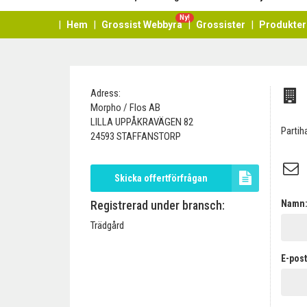
Ny!
Hem
Grossist Webbyrå
Grossister
Produkter
Adress:
Morpho / Flos AB
LILLA UPPÅKRAVÄGEN 82
Partih
24593 STAFFANSTORP
Skicka offertförfrågan
Registrerad under bransch:
Namn
Trädgård
E-post