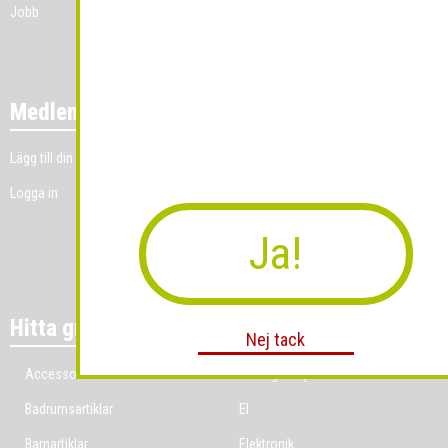
Jobb
Medlemmar
Lägg till din grossistverksamhet
Logga in
Ja!
Hitta grossist per bransch
Nej tack
Accessoarer
Ekologiska produkter
Badrumsartiklar
El
Barnartiklar
Elektronik