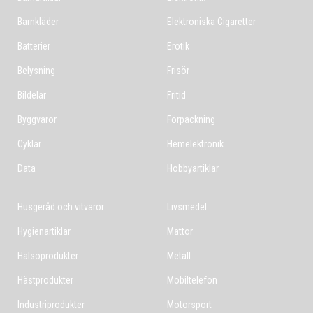
Barnkläder
Elektroniska Cigaretter
Batterier
Erotik
Belysning
Frisör
Bildelar
Fritid
Byggvaror
Förpackning
Cyklar
Hemelektronik
Data
Hobbyartiklar
Husgeråd och vitvaror
Livsmedel
Hygienartiklar
Mattor
Hälsoprodukter
Metall
Hästprodukter
Mobiltelefon
Industriprodukter
Motorsport