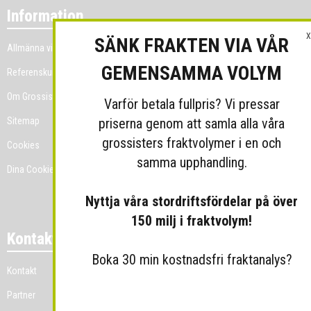
Information
X
SÄNK FRAKTEN VIA VÅR
Allmänna villkor
GEMENSAMMA VOLYM
Referenskunder
Om Grossist.se
Varför betala fullpris? Vi pressar
priserna genom att samla alla våra
Sitemap
grossisters fraktvolymer i en och
Cookies
samma upphandling.
Dina Cookie-prefenser
Nyttja våra stordriftsfördelar på över
150 milj i fraktvolym!
Kontakt
Boka 30 min kostnadsfri fraktanalys?
Kontakt
Partner