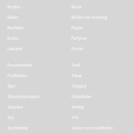
Klockor
Musik
Kläder
Möbler och inredning
Konfektyr
Papper
Kontor
Parfymer
Leksaker
Porslin
Presentartiklar
Textil
Profilreklam
Tobak
Skor
Trädgård
Skönhetsprodukter
Underkläder
Smycken
Verktyg
Spa
VVS
Sportartiklar
Väskor och resetillbehör