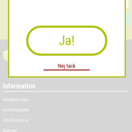
Skicka
Ja!
Nej tack
Information
Allmänna villkor
Referenskunder
Om Grossist.se
Sitemap