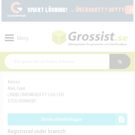
Toggle
navigation
Adress:
Alali, Eyad
LINDBLOMSVÄGEN 3 F LGH 1201
37232 RONNEBY
Skicka offertförfrågan
Registrerad under bransch: