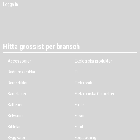
Logga in
Hitta grossist per bransch
Accessoarer
Ekologiska produkter
Badrumsartiklar
El
Barnartiklar
Elektronik
Barnkläder
Elektroniska Cigaretter
Batterier
Erotik
Belysning
Frisör
Bildelar
Fritid
Byggvaror
Förpackning