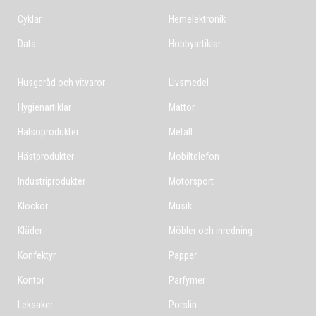
Cyklar
Hemelektronik
Data
Hobbyartiklar
Husgeråd och vitvaror
Livsmedel
Hygienartiklar
Mattor
Hälsoprodukter
Metall
Hästprodukter
Mobiltelefon
Industriprodukter
Motorsport
Klockor
Musik
Kläder
Möbler och inredning
Konfektyr
Papper
Kontor
Parfymer
Leksaker
Porslin