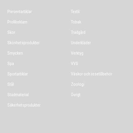
Presentartiklar
Textil
Profilreklam
Tobak
Skor
Trädgård
Skönhetsprodukter
Underkläder
Smycken
Verktyg
Spa
VVS
Sportartiklar
Väskor och resetillbehör
Stål
Zoologi
Städmaterial
Övrigt
Säkerhetsprodukter