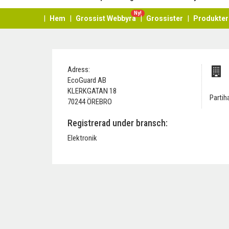
Ny!
Hem
Grossist Webbyrå
Grossister
Produkter
Adress:
EcoGuard AB
KLERKGATAN 18
Partih
70244 ÖREBRO
Registrerad under bransch:
Elektronik