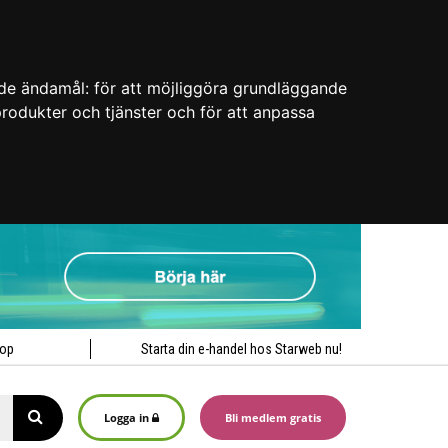
nde ändamål:
för att möjliggöra grundläggande
 produkter och tjänster och för att anpassa
hop
Starta din e-handel hos Starweb nu!
Logga in
Bli medlem gratis