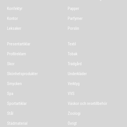
Konfektyr
Papper
Kontor
Parfymer
Leksaker
Porslin
Presentartiklar
Textil
Profilreklam
Tobak
Skor
Trädgård
Skönhetsprodukter
Underkläder
Smycken
Verktyg
Spa
VVS
Sportartiklar
Väskor och resetillbehör
Stål
Zoologi
Städmaterial
Övrigt