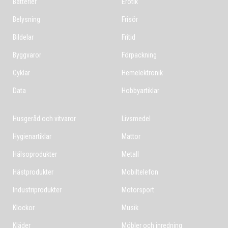
Batterier
Erotik
Belysning
Frisör
Bildelar
Fritid
Byggvaror
Förpackning
Cyklar
Hemelektronik
Data
Hobbyartiklar
Husgeråd och vitvaror
Livsmedel
Hygienartiklar
Mattor
Hälsoprodukter
Metall
Hästprodukter
Mobiltelefon
Industriprodukter
Motorsport
Klockor
Musik
Kläder
Möbler och inredning