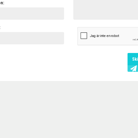
on:
:
Sk
X
SÄNK FRAKTEN VIA VÅR
GEMENSAMMA VOLYM
Varför betala fullpris? Vi pressar
priserna genom att samla alla våra
grossisters fraktvolymer i en och
samma upphandling.