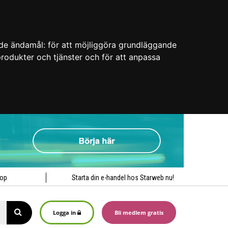
nde ändamål:
för att möjliggöra grundläggande
 produkter och tjänster och för att anpassa
hop
Starta din e-handel hos Starweb nu!
Logga in
Bli medlem gratis