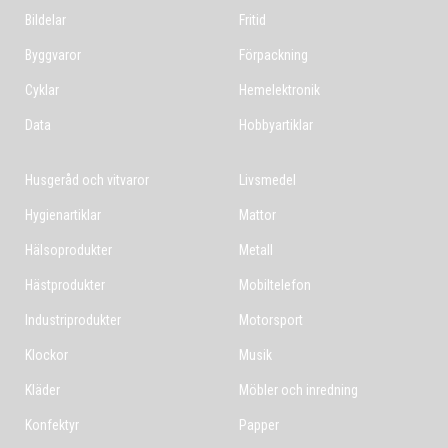
Bildelar
Fritid
Byggvaror
Förpackning
Cyklar
Hemelektronik
Data
Hobbyartiklar
Husgeråd och vitvaror
Livsmedel
Hygienartiklar
Mattor
Hälsoprodukter
Metall
Hästprodukter
Mobiltelefon
Industriprodukter
Motorsport
Klockor
Musik
Kläder
Möbler och inredning
Konfektyr
Papper