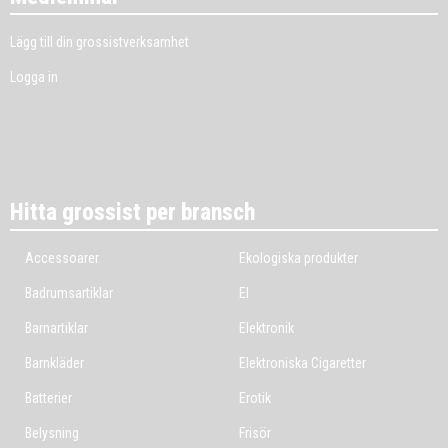
Lägg till din grossistverksamhet
Logga in
Hitta grossist per bransch
Accessoarer
Ekologiska produkter
Badrumsartiklar
El
Barnartiklar
Elektronik
Barnkläder
Elektroniska Cigaretter
Batterier
Erotik
Belysning
Frisör