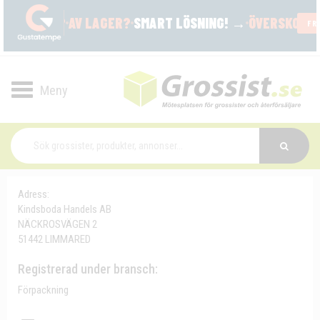
Toggle
navigation
Adress:
Kindsboda Handels AB
NÄCKROSVÄGEN 2
51442 LIMMARED
Registrerad under bransch:
Förpackning