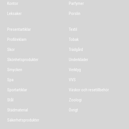
Kontor
Parfymer
Leksaker
Porslin
Presentartiklar
Textil
Profilreklam
Tobak
Skor
Trädgård
Skönhetsprodukter
Underkläder
Smycken
Verktyg
Spa
VVS
Sportartiklar
Väskor och resetillbehör
Stål
Zoologi
Städmaterial
Övrigt
Säkerhetsprodukter