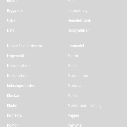
Bildelar
Fritid
Byggvaror
Förpackning
Cyklar
Hemelektronik
Data
Hobbyartiklar
Husgeråd och vitvaror
Livsmedel
Hygienartiklar
Mattor
Hälsoprodukter
Metall
Hästprodukter
Mobiltelefon
Industriprodukter
Motorsport
Klockor
Musik
Kläder
Möbler och inredning
Konfektyr
Papper
Kontor
Parfymer