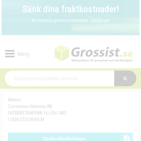
Sänk dina fraktkostnader!
30 minuters gratis konsultation - klicka här!
Toggle
navigation
Adress:
Conversion Harmony AB
FATBURSTRAPPAN 16 LGH 1402
11826 STOCKHOLM
Skicka offertförfrågan