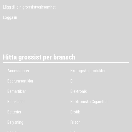
Lägg till din grossistverksamhet
Logga in
Hitta grossist per bransch
Accessoarer
Ekologiska produkter
Badrumsartiklar
El
Barnartiklar
Elektronik
Barnkläder
Elektroniska Cigaretter
Batterier
Erotik
Belysning
Frisör