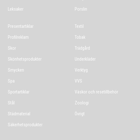
Leksaker
Porslin
Presentartiklar
Textil
Profilreklam
Tobak
Skor
Trädgård
Skönhetsprodukter
Underkläder
Smycken
Verktyg
Spa
VVS
Sportartiklar
Väskor och resetillbehör
Stål
Zoologi
Städmaterial
Övrigt
Säkerhetsprodukter