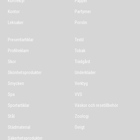
Konfektyr
Papper
Kontor
Parfymer
Leksaker
Porslin
Presentartiklar
Textil
Profilreklam
Tobak
Skor
Trädgård
Skönhetsprodukter
Underkläder
Smycken
Verktyg
Spa
VVS
Sportartiklar
Väskor och resetillbehör
Stål
Zoologi
Städmaterial
Övrigt
Säkerhetsprodukter