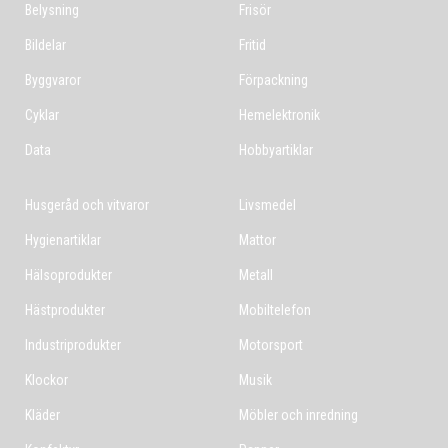
Belysning
Frisör
Bildelar
Fritid
Byggvaror
Förpackning
Cyklar
Hemelektronik
Data
Hobbyartiklar
Husgeråd och vitvaror
Livsmedel
Hygienartiklar
Mattor
Hälsoprodukter
Metall
Hästprodukter
Mobiltelefon
Industriprodukter
Motorsport
Klockor
Musik
Kläder
Möbler och inredning