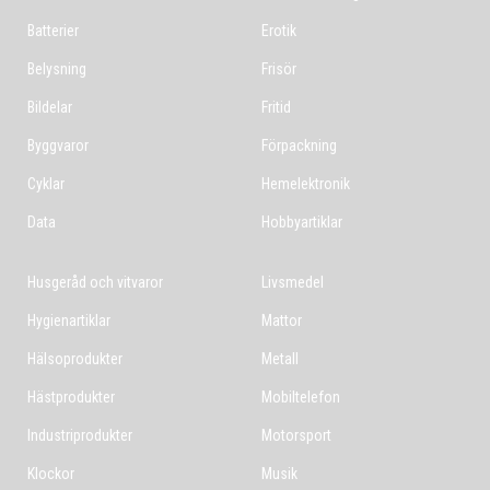
Batterier
Erotik
Belysning
Frisör
Bildelar
Fritid
Byggvaror
Förpackning
Cyklar
Hemelektronik
Data
Hobbyartiklar
Husgeråd och vitvaror
Livsmedel
Hygienartiklar
Mattor
Hälsoprodukter
Metall
Hästprodukter
Mobiltelefon
Industriprodukter
Motorsport
Klockor
Musik