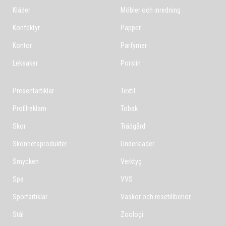
Kläder
Möbler och inredning
Konfektyr
Papper
Kontor
Parfymer
Leksaker
Porslin
Presentartiklar
Textil
Profilreklam
Tobak
Skor
Trädgård
Skönhetsprodukter
Underkläder
Smycken
Verktyg
Spa
VVS
Sportartiklar
Väskor och resetillbehör
Stål
Zoologi