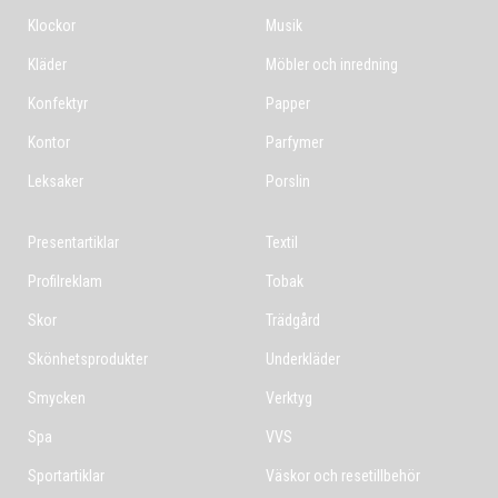
Klockor
Musik
Kläder
Möbler och inredning
Konfektyr
Papper
Kontor
Parfymer
Leksaker
Porslin
Presentartiklar
Textil
Profilreklam
Tobak
Skor
Trädgård
Skönhetsprodukter
Underkläder
Smycken
Verktyg
Spa
VVS
Sportartiklar
Väskor och resetillbehör