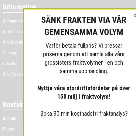
Information
X
SÄNK FRAKTEN VIA VÅR
Allmänna villkor
GEMENSAMMA VOLYM
Referenskunder
Om Grossist.se
Varför betala fullpris? Vi pressar
priserna genom att samla alla våra
Sitemap
grossisters fraktvolymer i en och
Cookies
samma upphandling.
Dina Cookie-prefenser
Nyttja våra stordriftsfördelar på över
150 milj i fraktvolym!
Kontakt
Boka 30 min kostnadsfri fraktanalys?
Kontakt
Partner