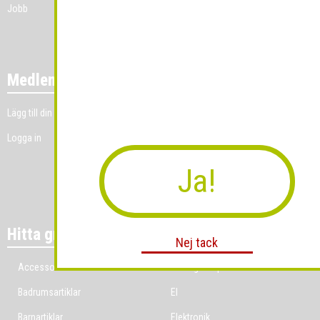
Jobb
Medlemmar
Lägg till din grossistverksamhet
Logga in
Ja!
Hitta grossist per bransch
Nej tack
Accessoarer
Ekologiska produkter
Badrumsartiklar
El
Barnartiklar
Elektronik