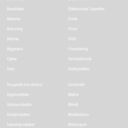
Barnkläder
Elektroniska Cigaretter
Batterier
Erotik
Belysning
Frisör
Bildelar
Fritid
Byggvaror
Förpackning
Cyklar
Hemelektronik
Data
Hobbyartiklar
Husgeråd och vitvaror
Livsmedel
Hygienartiklar
Mattor
Hälsoprodukter
Metall
Hästprodukter
Mobiltelefon
Industriprodukter
Motorsport