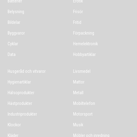
Batterier
Erotik
Belysning
Frisör
Bildelar
Fritid
Byggvaror
Förpackning
Cyklar
Hemelektronik
Data
Hobbyartiklar
Husgeråd och vitvaror
Livsmedel
Hygienartiklar
Mattor
Hälsoprodukter
Metall
Hästprodukter
Mobiltelefon
Industriprodukter
Motorsport
Klockor
Musik
Kläder
Möbler och inredning