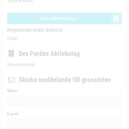
16368 SPÅNGA
Skicka offertförfrågan
Registrerad under bransch:
Övrigt
Des Pardes Aktiebolag
Övrig partihandel
Skicka meddelande till grossisten
Namn:
E-post: