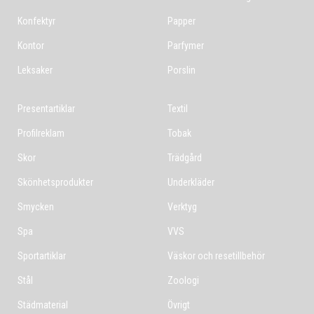
Konfektyr
Papper
Kontor
Parfymer
Leksaker
Porslin
Presentartiklar
Textil
Profilreklam
Tobak
Skor
Trädgård
Skönhetsprodukter
Underkläder
Smycken
Verktyg
Spa
VVS
Sportartiklar
Väskor och resetillbehör
Stål
Zoologi
Städmaterial
Övrigt