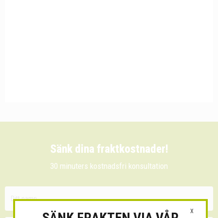
Sänk dina fraktkostnader!
30 minuters kostnadsfri konsultation
X
SÄNK FRAKTEN VIA VÅR