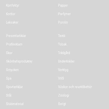
Konfektyr
Papper
Kontor
Parfymer
Leksaker
Porslin
Presentartiklar
Textil
Profilreklam
Tobak
Skor
Trädgård
Skönhetsprodukter
Underkläder
Smycken
Verktyg
Spa
VVS
Sportartiklar
Väskor och resetillbehör
Stål
Zoologi
Städmaterial
Övrigt