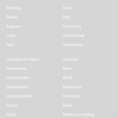
Belysning
Frisör
Bildelar
Fritid
Byggvaror
Förpackning
Cyklar
Hemelektronik
Data
Hobbyartiklar
Husgeråd och vitvaror
Livsmedel
Hygienartiklar
Mattor
Hälsoprodukter
Metall
Hästprodukter
Mobiltelefon
Industriprodukter
Motorsport
Klockor
Musik
Kläder
Möbler och inredning