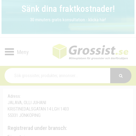
Sänk dina fraktkostnader!
30 minuters gratis konsultation - klicka här!
Toggle
navigation
Adress:
JALAVA, OLLI JUHANI
KRISTINEDALSGATAN 14 LGH 1403
55331 JÖNKÖPING
Registrerad under bransch: