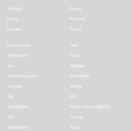
Konfektyr
Papper
Kontor
Parfymer
Leksaker
Porslin
Presentartiklar
Textil
Profilreklam
Tobak
Skor
Trädgård
Skönhetsprodukter
Underkläder
Smycken
Verktyg
Spa
VVS
Sportartiklar
Väskor och resetillbehör
Stål
Zoologi
Städmaterial
Övrigt