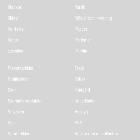
Klockor
Musik
Kläder
Möbler och inredning
Konfektyr
Papper
Kontor
Parfymer
Leksaker
Porslin
Presentartiklar
Textil
Profilreklam
Tobak
Skor
Trädgård
Skönhetsprodukter
Underkläder
Smycken
Verktyg
Spa
VVS
Sportartiklar
Väskor och resetillbehör