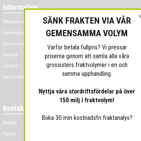
Information
X
SÄNK FRAKTEN VIA VÅR
Allmänna villkor
GEMENSAMMA VOLYM
Referenskunder
Om Grossist.se
Varför betala fullpris? Vi pressar
priserna genom att samla alla våra
Sitemap
grossisters fraktvolymer i en och
Cookies
samma upphandling.
Dina Cookie-prefenser
Nyttja våra stordriftsfördelar på över
150 milj i fraktvolym!
Kontakt
Boka 30 min kostnadsfri fraktanalys?
Kontakt
Partner