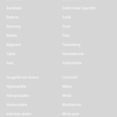
Barnkläder
Elektroniska Cigaretter
Batterier
Erotik
Belysning
Frisör
Bildelar
Fritid
Byggvaror
Förpackning
Cyklar
Hemelektronik
Data
Hobbyartiklar
Husgeråd och vitvaror
Livsmedel
Hygienartiklar
Mattor
Hälsoprodukter
Metall
Hästprodukter
Mobiltelefon
Industriprodukter
Motorsport