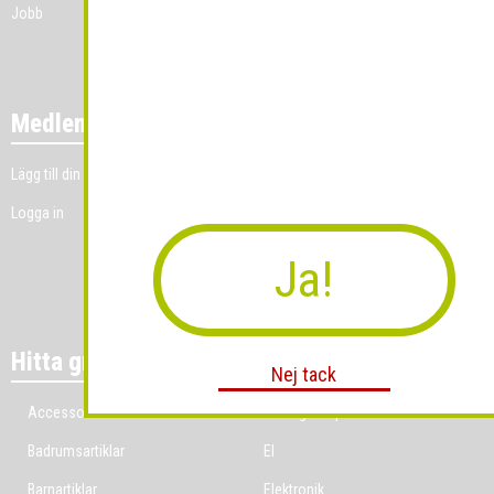
Jobb
Medlemmar
Lägg till din grossistverksamhet
Logga in
Ja!
Hitta grossist per bransch
Nej tack
Accessoarer
Ekologiska produkter
Badrumsartiklar
El
Barnartiklar
Elektronik