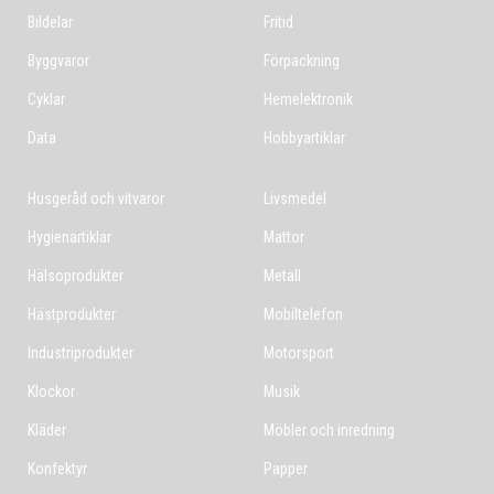
Bildelar
Fritid
Byggvaror
Förpackning
Cyklar
Hemelektronik
Data
Hobbyartiklar
Husgeråd och vitvaror
Livsmedel
Hygienartiklar
Mattor
Hälsoprodukter
Metall
Hästprodukter
Mobiltelefon
Industriprodukter
Motorsport
Klockor
Musik
Kläder
Möbler och inredning
Konfektyr
Papper