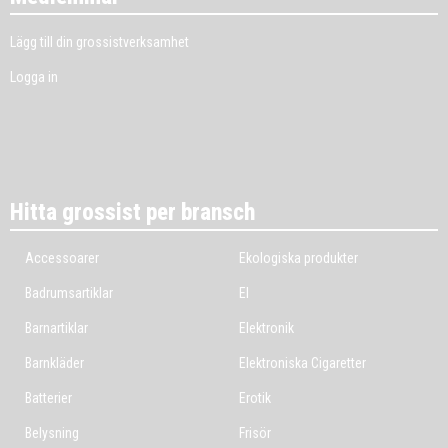
Lägg till din grossistverksamhet
Logga in
Hitta grossist per bransch
Accessoarer
Ekologiska produkter
Badrumsartiklar
El
Barnartiklar
Elektronik
Barnkläder
Elektroniska Cigaretter
Batterier
Erotik
Belysning
Frisör