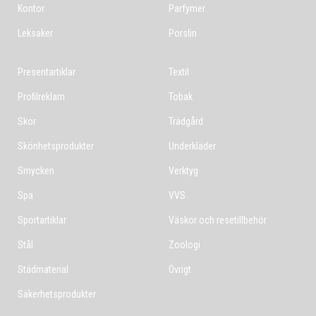
Kontor
Parfymer
Leksaker
Porslin
Presentartiklar
Textil
Profilreklam
Tobak
Skor
Trädgård
Skönhetsprodukter
Underkläder
Smycken
Verktyg
Spa
VVS
Sportartiklar
Väskor och resetillbehör
Stål
Zoologi
Städmaterial
Övrigt
Säkerhetsprodukter