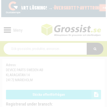
Toggle
navigation
Adress:
DEVICE PARTS SWEDEN AB
KLARAGATAN 14
24172 MARIEHOLM
Skicka offertförfrågan
Registrerad under bransch: