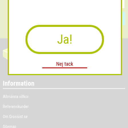
Skicka
Ja!
Nej tack
Information
Allmänna villkor
Referenskunder
Om Grossist.se
Sitemap