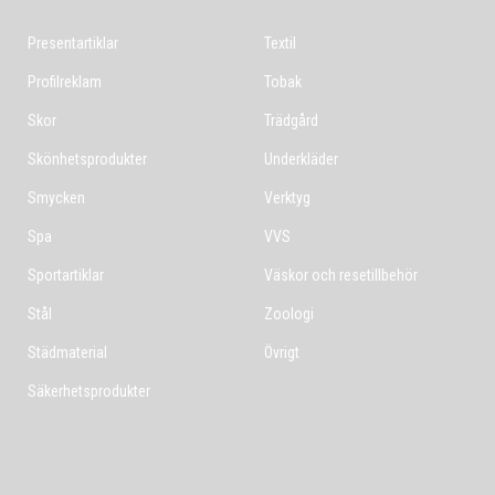
Presentartiklar
Textil
Profilreklam
Tobak
Skor
Trädgård
Skönhetsprodukter
Underkläder
Smycken
Verktyg
Spa
VVS
Sportartiklar
Väskor och resetillbehör
Stål
Zoologi
Städmaterial
Övrigt
Säkerhetsprodukter