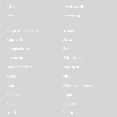
Cyklar
Hemelektronik
Data
Hobbyartiklar
Husgeråd och vitvaror
Livsmedel
Hygienartiklar
Mattor
Hälsoprodukter
Metall
Hästprodukter
Mobiltelefon
Industriprodukter
Motorsport
Klockor
Musik
Kläder
Möbler och inredning
Konfektyr
Papper
Kontor
Parfymer
Leksaker
Porslin