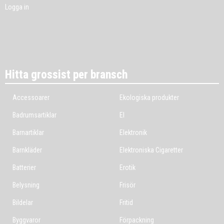
Logga in
Hitta grossist per bransch
Accessoarer
Ekologiska produkter
Badrumsartiklar
El
Barnartiklar
Elektronik
Barnkläder
Elektroniska Cigaretter
Batterier
Erotik
Belysning
Frisör
Bildelar
Fritid
Byggvaror
Förpackning