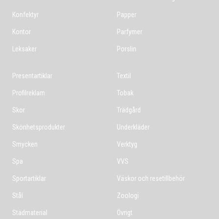
Konfektyr
Papper
Kontor
Parfymer
Leksaker
Porslin
Presentartiklar
Textil
Profilreklam
Tobak
Skor
Trädgård
Skönhetsprodukter
Underkläder
Smycken
Verktyg
Spa
VVS
Sportartiklar
Väskor och resetillbehör
Stål
Zoologi
Städmaterial
Övrigt