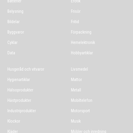
Batterier
Erotik
Belysning
Frisör
Bildelar
Fritid
Byggvaror
Förpackning
Cyklar
Hemelektronik
Data
Hobbyartiklar
Husgeråd och vitvaror
Livsmedel
Hygienartiklar
Mattor
Hälsoprodukter
Metall
Hästprodukter
Mobiltelefon
Industriprodukter
Motorsport
Klockor
Musik
Kläder
Möbler och inredning