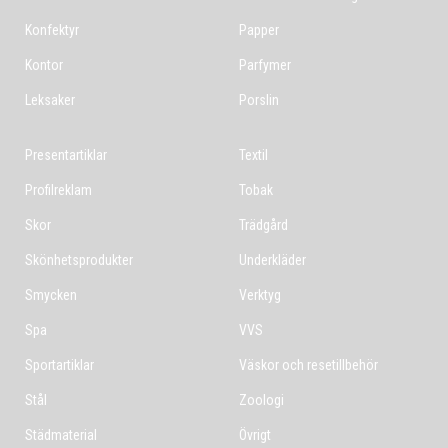
Konfektyr
Papper
Kontor
Parfymer
Leksaker
Porslin
Presentartiklar
Textil
Profilreklam
Tobak
Skor
Trädgård
Skönhetsprodukter
Underkläder
Smycken
Verktyg
Spa
VVS
Sportartiklar
Väskor och resetillbehör
Stål
Zoologi
Städmaterial
Övrigt