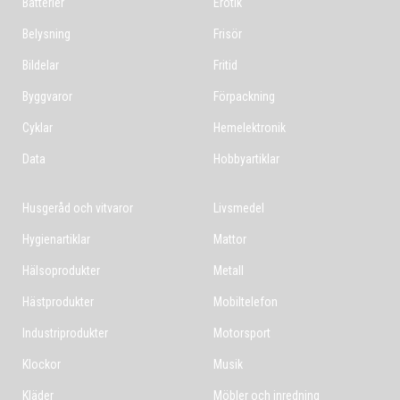
Batterier
Erotik
Belysning
Frisör
Bildelar
Fritid
Byggvaror
Förpackning
Cyklar
Hemelektronik
Data
Hobbyartiklar
Husgeråd och vitvaror
Livsmedel
Hygienartiklar
Mattor
Hälsoprodukter
Metall
Hästprodukter
Mobiltelefon
Industriprodukter
Motorsport
Klockor
Musik
Kläder
Möbler och inredning