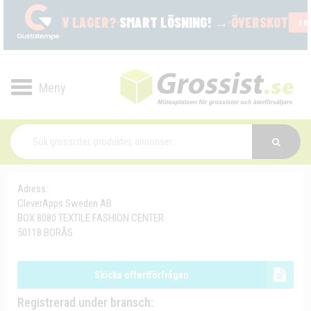
Toggle
navigation
Adress:
CleverApps Sweden AB
BOX 8080 TEXTILE FASHION CENTER
50118 BORÅS
Skicka offertförfrågan
Registrerad under bransch: