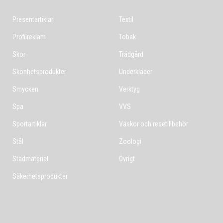
Presentartiklar
Textil
Profilreklam
Tobak
Skor
Trädgård
Skönhetsprodukter
Underkläder
Smycken
Verktyg
Spa
VVS
Sportartiklar
Väskor och resetillbehör
Stål
Zoologi
Städmaterial
Övrigt
Säkerhetsprodukter