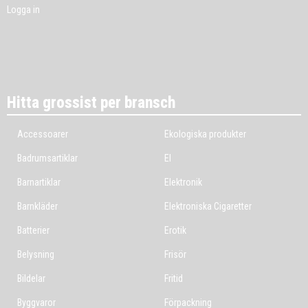
Logga in
Hitta grossist per bransch
Accessoarer
Ekologiska produkter
Badrumsartiklar
El
Barnartiklar
Elektronik
Barnkläder
Elektroniska Cigaretter
Batterier
Erotik
Belysning
Frisör
Bildelar
Fritid
Byggvaror
Förpackning