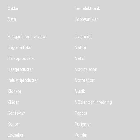
Cyklar
Hemelektronik
Data
Hobbyartiklar
Husgeråd och vitvaror
Livsmedel
Hygienartiklar
Mattor
Hälsoprodukter
Metall
Hästprodukter
Mobiltelefon
Industriprodukter
Motorsport
Klockor
Musik
Kläder
Möbler och inredning
Konfektyr
Papper
Kontor
Parfymer
Leksaker
Porslin