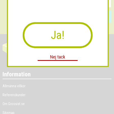
Skicka
Ja!
Nej tack
Information
Allmänna villkor
Referenskunder
Om Grossist.se
Sitemap