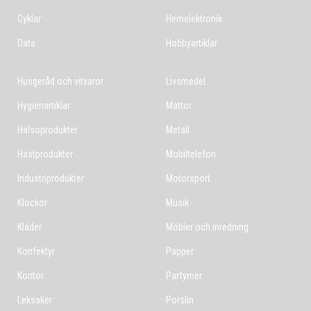
Cyklar
Hemelektronik
Data
Hobbyartiklar
Husgeråd och vitvaror
Livsmedel
Hygienartiklar
Mattor
Hälsoprodukter
Metall
Hästprodukter
Mobiltelefon
Industriprodukter
Motorsport
Klockor
Musik
Kläder
Möbler och inredning
Konfektyr
Papper
Kontor
Parfymer
Leksaker
Porslin