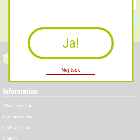
Skicka
Ja!
Nej tack
Information
Allmänna villkor
Referenskunder
Om Grossist.se
Sitemap