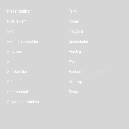
Presentartiklar
Textil
Profilreklam
Tobak
Skor
Trädgård
Skönhetsprodukter
Underkläder
Smycken
Verktyg
Spa
VVS
Sportartiklar
Väskor och resetillbehör
Stål
Zoologi
Städmaterial
Övrigt
Säkerhetsprodukter