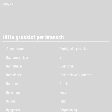
Logga in
Hitta grossist per bransch
Accessoarer
Ekologiska produkter
Badrumsartiklar
El
Barnartiklar
Elektronik
Barnkläder
Elektroniska Cigaretter
Batterier
Erotik
Belysning
Frisör
Bildelar
Fritid
Byggvaror
Förpackning