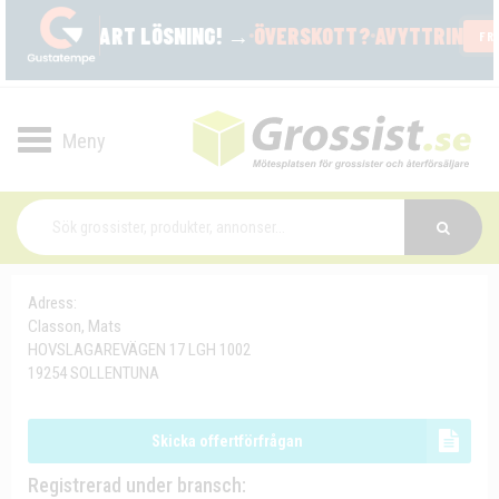
Toggle
navigation
Adress:
Classon, Mats
HOVSLAGAREVÄGEN 17 LGH 1002
19254 SOLLENTUNA
Skicka offertförfrågan
Registrerad under bransch: