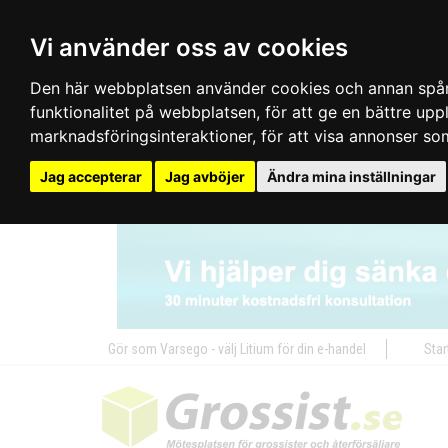
Vi använder oss av cookies
Den här webbplatsen använder cookies och annan spårn
funktionalitet på webbplatsen
,
för att ge en bättre up
marknadsföringsinteraktioner
,
för att visa annonser so
Jag accepterar
Jag avböjer
Ändra mina inställningar
Gör som Varsego - välj Litium för din e-handel
Star