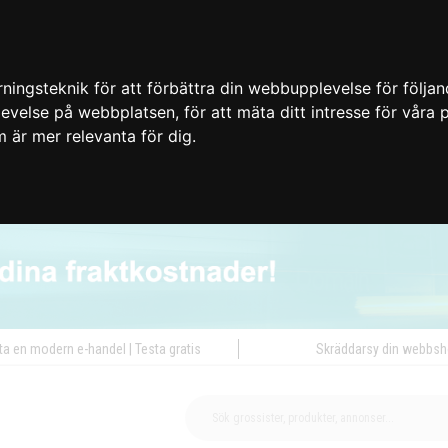
ingsteknik för att förbättra din webbupplevelse för följa
plevelse på webbplatsen
,
för att mäta ditt intresse för våra
m är mer relevanta för dig
.
ta en modern e-handel | Testa gratis
Skräddarsy din webbs