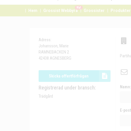
Ny!
Hem
Grossist Webbyrå
Grossister
Produkter
Adress:
Johansson, Marie
RAMNEBACKEN 2
Partih
42438 AGNESBERG
Skicka offertförfrågan
Registrerad under bransch:
Namn
Trädgård
E-post