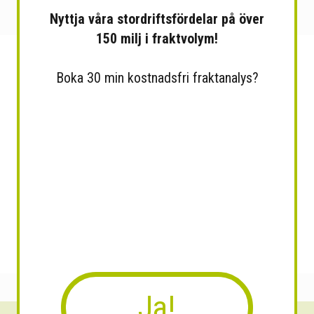
Nyttja våra stordriftsfördelar på över
150 milj i fraktvolym!
Boka 30 min kostnadsfri fraktanalys?
Ja!