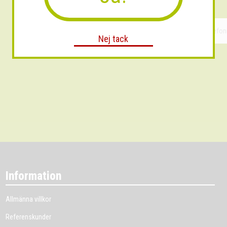
Nej tack
Information
Allmänna villkor
Referenskunder