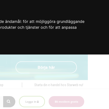
nde ändamål:
för att möjliggöra grundläggande
 produkter och tjänster och för att anpassa
hop
Starta din e-handel hos Starweb nu!
Logga in
Bli medlem gratis