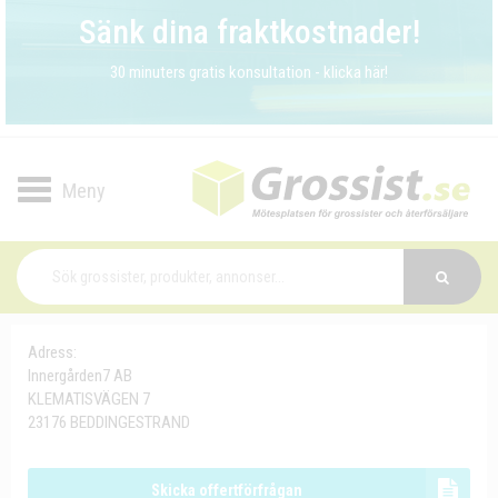
Sänk dina fraktkostnader!
30 minuters gratis konsultation - klicka här!
Toggle
navigation
Adress:
Innergården7 AB
KLEMATISVÄGEN 7
23176 BEDDINGESTRAND
Skicka offertförfrågan