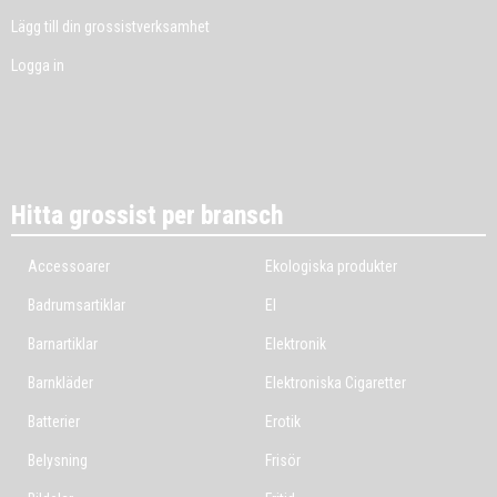
Lägg till din grossistverksamhet
Logga in
Hitta grossist per bransch
Accessoarer
Ekologiska produkter
Badrumsartiklar
El
Barnartiklar
Elektronik
Barnkläder
Elektroniska Cigaretter
Batterier
Erotik
Belysning
Frisör