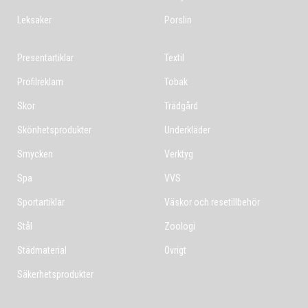
Leksaker
Porslin
Presentartiklar
Textil
Profilreklam
Tobak
Skor
Trädgård
Skönhetsprodukter
Underkläder
Smycken
Verktyg
Spa
VVS
Sportartiklar
Väskor och resetillbehör
Stål
Zoologi
Städmaterial
Övrigt
Säkerhetsprodukter