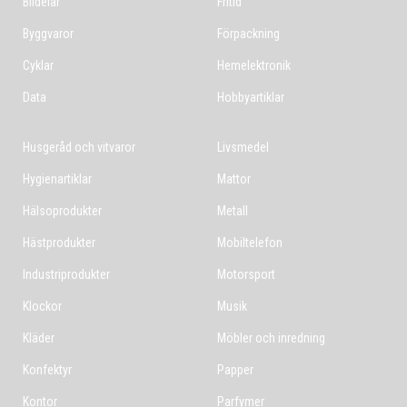
Bildelar
Fritid
Byggvaror
Förpackning
Cyklar
Hemelektronik
Data
Hobbyartiklar
Husgeråd och vitvaror
Livsmedel
Hygienartiklar
Mattor
Hälsoprodukter
Metall
Hästprodukter
Mobiltelefon
Industriprodukter
Motorsport
Klockor
Musik
Kläder
Möbler och inredning
Konfektyr
Papper
Kontor
Parfymer