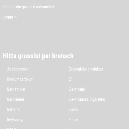
Lägg till din grossistverksamhet
Logga in
Hitta grossist per bransch
Accessoarer
Ekologiska produkter
Badrumsartiklar
El
Barnartiklar
Elektronik
Barnkläder
Elektroniska Cigaretter
Batterier
Erotik
Belysning
Frisör