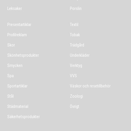
Leksaker
Porslin
Presentartiklar
Textil
Profilreklam
Tobak
Skor
Trädgård
Skönhetsprodukter
Underkläder
Smycken
Verktyg
Spa
VVS
Sportartiklar
Väskor och resetillbehör
Stål
Zoologi
Städmaterial
Övrigt
Säkerhetsprodukter