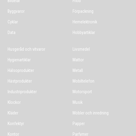
Bildelar
Fritid
Byggvaror
Förpackning
Cyklar
Hemelektronik
Data
Hobbyartiklar
Husgeråd och vitvaror
Livsmedel
Hygienartiklar
Mattor
Hälsoprodukter
Metall
Hästprodukter
Mobiltelefon
Industriprodukter
Motorsport
Klockor
Musik
Kläder
Möbler och inredning
Konfektyr
Papper
Kontor
Parfymer