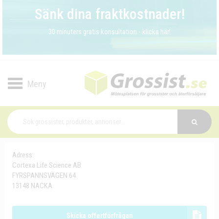
Sänk dina fraktkostnader!
30 minuters gratis konsultation - klicka här!
Toggle
navigation
Adress:
Cortexa Life Science AB
FYRSPANNSVÄGEN 64
13148 NACKA
Skicka offertförfrågan