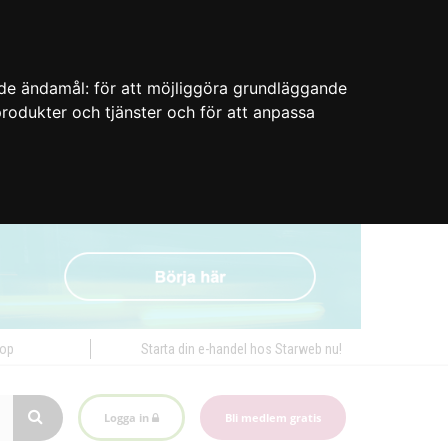
nde ändamål:
för att möjliggöra grundläggande
 produkter och tjänster och för att anpassa
hop
Starta din e-handel hos Starweb nu!
Logga in
Bli medlem gratis