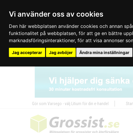
Vi använder oss av cookies
Den här webbplatsen använder cookies och annan spårn
funktionalitet på webbplatsen
,
för att ge en bättre up
marknadsföringsinteraktioner
,
för att visa annonser so
Jag accepterar
Jag avböjer
Ändra mina inställningar
Gör som Varsego - välj Litium för din e-handel
Star