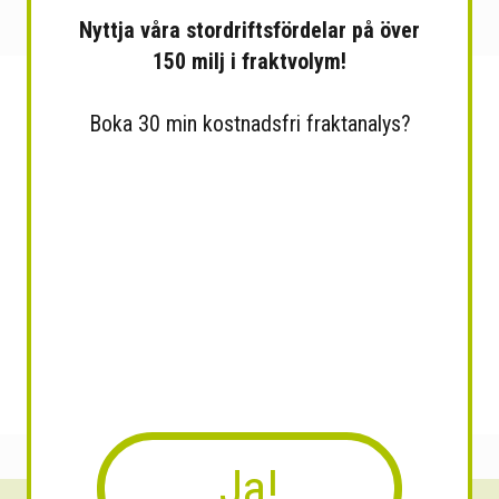
Nyttja våra stordriftsfördelar på över
150 milj i fraktvolym!
Boka 30 min kostnadsfri fraktanalys?
Ja!