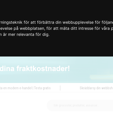
ingsteknik för att förbättra din webbupplevelse för följa
plevelse på webbplatsen
,
för att mäta ditt intresse för våra
m är mer relevanta för dig
.
ta en modern e-handel | Testa gratis
Skräddarsy din webbs