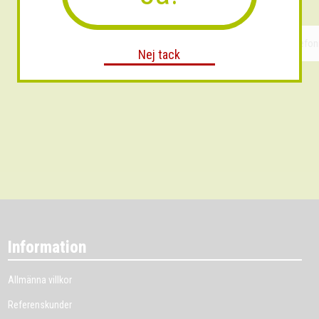
Nej tack
Information
Allmänna villkor
Referenskunder