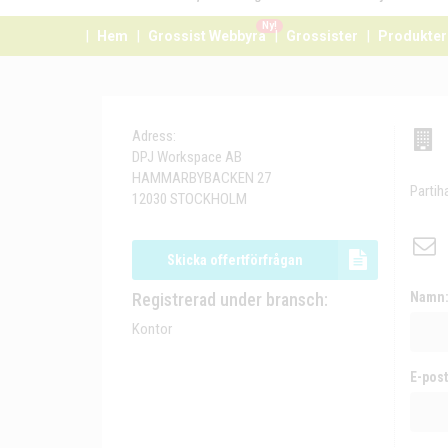
Ny!
Hem
Grossist Webbyrå
Grossister
Produkter
Adress:
DPJ Workspace AB
HAMMARBYBACKEN 27
Partih
12030 STOCKHOLM
Skicka offertförfrågan
Registrerad under bransch:
Namn
Kontor
E-post